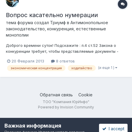
Вопрос касательно нумерации
тема форума создал
Триумф
в
Антимонопольное
законодательство, конкуренция, естественные
монополии
Доброго времени суток! Подскажите : п.4 ст.52 Закона о
конкуренции требует, чтобы представляемые документы -
должны быть пронумерованы. Вопрос: Каким образом можно
20 Февраля 2013
8 ответов
пронумеровать ориганалы с апостилем...Не факт, что АЗК
(и еще 1 )
экономическая концентрация
ходатайство
примет ходатайства на рассмотрение. Соответственно,
может возникнуть риск,...
Обратная связь
Cookie
ТОО "Компания ЮрИнфо"
Powered by Invision Community
Важная информация
I accept