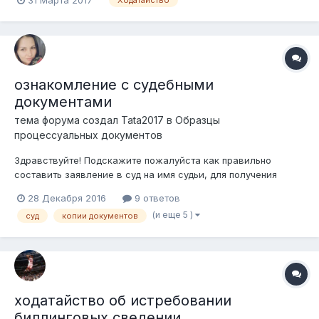
Ходатайство
необходимо подать ходатайство об УДО в Гор. Суд.
Подскажите как его правильно составить. Может есть какие
нибудь образцы. Спасибо.
ознакомление с судебными
документами
тема форума создал
Tata2017
в
Образцы
процессуальных документов
Здравствуйте! Подскажите пожалуйста как правильно
составить заявление в суд на имя судьи, для получения
копий документов искового заявления для ознакомления.
28 Декабря 2016
9 ответов
(и еще 5 )
суд
копии документов
ходатайство об истребовании
биллинговых сведении