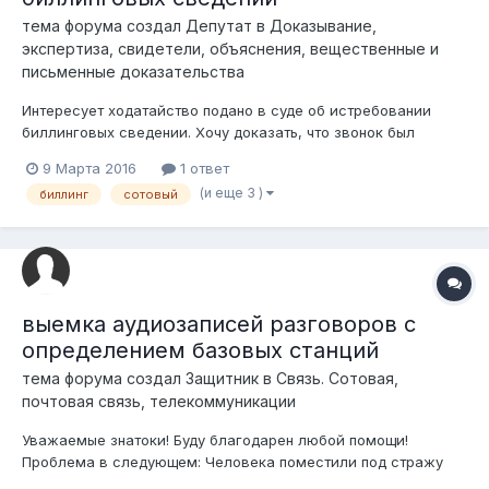
тема форума создал
Депутат
в
Доказывание,
экспертиза, свидетели, объяснения, вещественные и
письменные доказательства
Интересует ходатайство подано в суде об истребовании
биллинговых сведении. Хочу доказать, что звонок был
произведен с другого места когда лицо заявляет что был
9 Марта 2016
1 ответ
совсем с другого места. кто пытался аналогичное в
(и еще 3 )
биллинг
сотовый
гражданском процессе протащить? и как результат
выемка аудиозаписей разговоров с
определением базовых станций
тема форума создал
Защитник
в
Связь. Сотовая,
почтовая связь, телекоммуникации
Уважаемые знатоки! Буду благодарен любой помощи!
Проблема в следующем: Человека поместили под стражу
только со слов потерпевших,хотя на данный момент он