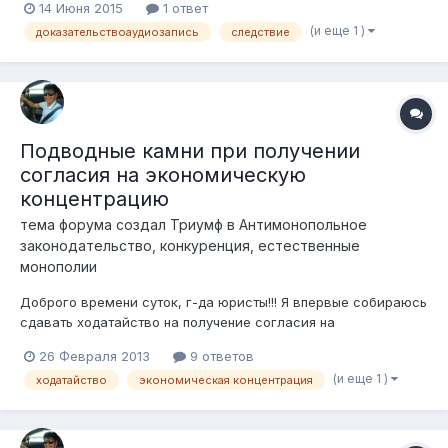
14 Июня 2015
1 ответ
находился за несколько десятков км,при этом вел
(и еще 1 )
доказательствоаудиозапись
следствие
переговоры по мобильной связи(актив,теле2). Нужно
доказать его непричастность.Для чего требуется пр...
Подводные камни при получении
согласия на экономическую
концентрацию
тема форума создал
Триумф
в
Антимонопольное
законодательство, конкуренция, естественные
монополии
Доброго времени суток, г-да юристы!!! Я впервые собираюсь
сдавать ходатайство на получение согласия на
экономическую концентрацию. Первоначальные документы
26 Февраля 2013
9 ответов
согласно ст. 53 и 52 Закона о Конкуренции. Интересует
(и еще 1 )
ходатайство
экономическая концентрация
вопрос, какие есть подводные камни? на что еще нужно
обращать внимание при сдаче д...