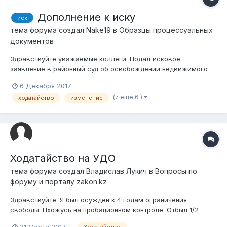
Дополнение к иску
иск
тема форума создал
Nake19
в
Образцы процессуальных
документов
Здравствуйте уважаемые коллеги. Подал исковое
заявление в районный суд об освобождении недвижимого
имущества от ареста третьих лиц. Недвижимое имущество
6 Декабря 2017
приобретено на торгах организованных ЧСИ. В иске в
(и еще 6 )
ходатайство
изменение
качестве ответчика указан один должник и банк. Тогда как в
решении суда там солидарное взыскание...
Ходатайство на УДО
тема форума создал
Владислав Лукич
в
Вопросы по
форуму и порталу zakon.kz
Здравствуйте. Я был осуждён к 4 годам ограничения
свободы. Нхожусь на пробационном контроле. Отбыл 1/2
срока и получил уведомление на УДО. Сейчас мне
31 Марта 2017