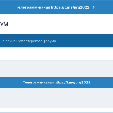
Телеграмм-канал https://t.me/prg2022
РУМ
 на архив Бухгалтерского форума
Телеграмм-канал https://t.me/prg2022