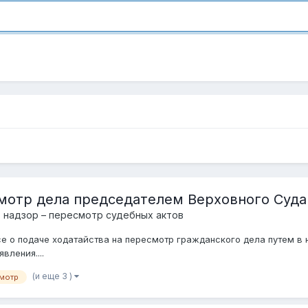
мотр дела председателем Верховного Суда
, надзор – пересмотр судебных актов
е о подаче ходатайства на пересмотр гражданского дела путем в 
вления....
(и еще 3 )
мотр