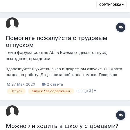
СОРТИРОВКА
Помогите пожалуйста с трудовым
отпуском
тема форума создал
Abl
в
Время отдыха, отпуск,
выходные, праздники
Здраствуйте! Я учитель была в декретном отпуске. С 1 марта
вышла на работу. До декрета работала там же. Теперь по
окончании учебного года всех учителей отправляют в отпуск
27 Мая 2020
2 ответа
а мне говорят что еще нет 6 месяцев с момента начала
(и еще 3 )
Отпуск
отпуск без содержания
работы. И в школе работы нет и в отпуск не могут отправить.
Намекают на доб...
Можно ли ходить в школу с дредами?