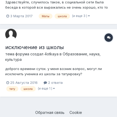
Здравствуйте, случилось такое, в социальной сети была
беседа в которой все выражались не очень хорошо, кто то
взял сделал скриншоты нашего общение, и отправил их
(и еще 3 )
3 Марта 2017
Маты
школа
нашему классному руководителю, та запретила нам носить
телефоны в школу, создавать беседы под предлогом, маты -
плохо(да мы все знаем, но...
исключение из школы
тема форума создал
4otkaya
в
Образование, наука,
культура
доброго времени суток. у меня возник вопрос, могут ли
исключить ученика из школы за татуировку?
25 Августа 2016
2 ответа
(и еще 1 )
тату
школа
Обратная связь
Cookie