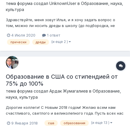
тема форума создал
UnknownUser
в
Образование, наука,
культура
Здравствуйте, меня зовут Илья, и я хочу задать вопрос о
том, можно ли носить дреды в школу (до подбородка, не
очень длинные)
4 Июля 2020
1 ответ
(и еще 2 )
прически
дреды
Образование в США со стипендией от
75% до 100%
тема форума создал
Ардак Жумагалиев
в
Образование,
наука, культура
Дорогие коллеги! С Новым 2018 годом! Желаю всем нам
счастливого, светлого и великолепного года. Пусть всех нас
переполняет жажда новых свершений, а энергия созидания
(и еще 13 )
9 Января 2018
сша
образования
заставляет двигать горы! Позвольте сообщить о продлении