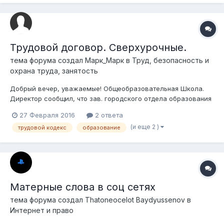
срока подачи заявок на LL.M программу c гарантированной
100% и 75 % стипе...
Трудовой договор. Сверхурочные.
тема форума создал
Марк_Марк
в
Труд, безопасность и
охрана труда, занятость
Добрый вечер, уважаемые! Общеобразовательная Школа.
Директор сообщил, что зав. городского отдела образования
подготовил новый Трудовой Договор (далее ТД), в котором
27 Февраля 2016
2 ответа
среди прочего указан пункт о том, что учитель обязан
(и еще 2 )
трудовой кодекс
образование
работать 40 ч. в неделю вне зависимости от его
фиксированных, фактически отра...
Матерные слова в соц сетях
тема форума создал
Thatoneocelot Baydyussenov
в
Интернет и право