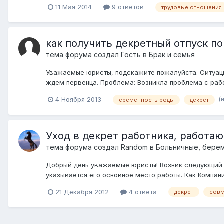
11 Мая 2014
9 ответов
трудовые отношения
как получить декретный отпуск по
тема форума создал Гость в
Брак и семья
Уважаемые юристы, подскажите пожалуйста. Ситуаци
ждем первенца. Проблема: Возникла проблема с рабо
(
4 Ноября 2013
еременность роды
декрет
Уход в декрет работника, работа
тема форума создал
Random
в
Больничные, берем
Добрый день уважаемые юристы! Возник следующий в
указывается его основное место работы. Как Компан
21 Декабря 2012
4 ответа
декрет
совм