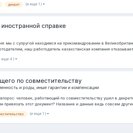
(и еще 1 )
декрет
 иностранной справке
я: мы с супругой находимся на прикомандровании в Великобритани
тодателем, наш работодатель казахстанская компания отказываетс
и еще 4 )
ющего по совместительству
енность и роды, иные гарантии и компенсации
порос: человек, работающий по совместительству ушел в декретн
ии привязать этот документ? Название и данные ведь совсем други
(и еще 1 )
естительство