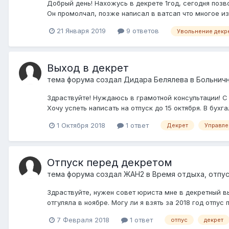
Добрый день! Нахожусь в декрете 1год, сегодня позв
Он промолчал, позже написал в ватсап что многое из
21 Января 2019
9 ответов
Увольнение декр
Выход в декрет
тема форума создал
Дидара Белялева
в
Больничн
Здраствуйте! Нуждаюсь в грамотной консультации! С 
Хочу успеть написать на отпуск до 15 октября. В бухг
1 Октября 2018
1 ответ
Декрет
Управле
Отпуск перед декретом
тема форума создал
ЖАН2
в
Время отдыха, отпус
Здраствуйте, нужен совет юриста мне в декретный вы
отгуляла в ноябре. Могу ли я взять за 2018 год отпус
7 Февраля 2018
1 ответ
отпус
декрет