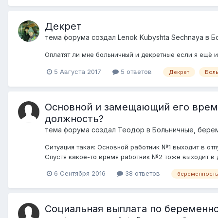
Декрет
тема форума создал
Lenok Kubyshta Sechnaya
в
Б
Оплатят ли мне больничный и декретные если я ещё 
5 Августа 2017
5 ответов
Декрет
Бол
Основной и замещающий его време
должность?
тема форума создал
Теодор
в
Больничные, берем
Ситуация такая: Основной работник №1 выходит в отп
Спустя какое-то время работник №2 тоже выходит в д
6 Сентября 2016
38 ответов
беременност
Социальная выплата по беременно