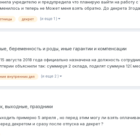
онила учредителю и предупредила что планирую выйти на работу с 1
менилось и теперь не Может меня взять обратно. До декрета 3года 
(и еще 1 )
етницы
декрет
ые, беременность и роды, иные гарантии и компенсации
15 августа 2018 года официально назначена на должность сотрудник
алтерии объяснили так: суммируя 2 оклада, поделят суммуна 12( меся
(и еще 2 )
ние внутренних дел
к, выходные, праздники
ходить примерно 5 апреля , но перед этим могу ли взять оплачивае
 перед декретом и сразу после отпуска на декрет ?