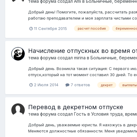
тема форума создал
Ami
в
Больничные, беременно
Добрый день! Помогите, пожалуйста, рассчитать ра
работаю преподавателем и моя зарплата чистыми соста
11 Сентября 2015
расчет пособия
беременно
Начисление отпускных во время о
тема форума создал
mirina
в
Больничные, беремен
Добрый день. Возникла такая ситуация: С первого ию
отпуск,который на тот момент составил 30 дней. То ес
2 Июля 2014
7 ответов
декрет
выплаты
Перевод в декретном отпуске
тема форума создал Гость в
Условия труда, врем
Добрый день, уважаемые юристы. Я нахожусь в декрет
Меняются должностные обязанности. Меня уведомили п