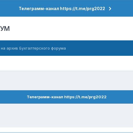
Телеграмм-канал https://t.me/prg2022
РУМ
 на архив Бухгалтерского форума
Телеграмм-канал https://t.me/prg2022