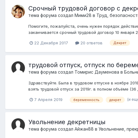
Срочный трудовой договор с дек
тема форума создал
Мими28
в
Труд, безопасност
Помогите, пожалуйста, очень нужен порядок действий
заканчивается срочный трудовой договор 10 января 201
22 Декабря 2017
20 ответов
Декрет
трудовой отпуск, отпуск по береме
тема форума создал
Томирис Дауменова
в
Больн
Здравствуйте. Была в трудовом отпуске в ноябре 2018г.
взять трудовой отпуск за 2019г. в полном объёме (36 дн
(и еще
7 Апреля 2019
беременность
декрет
Увольнение декретницы
тема форума создал
Айжан88
в
Увольнение, пре