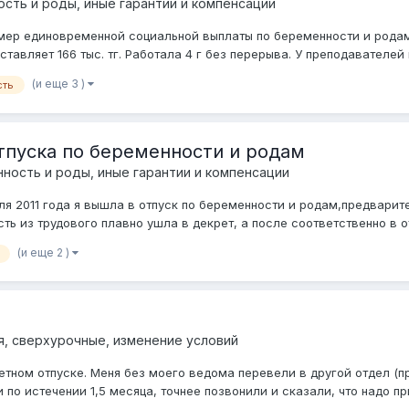
сть и роды, иные гарантии и компенсации
змер единовременной социальной выплаты по беременности и родам
вляет 166 тыс. тг. Работала 4 г без перерыва. У преподавателей в
(и еще 3 )
сть
тпуска по беременности и родам
ность и роды, иные гарантии и компенсации
ля 2011 года я вышла в отпуск по беременности и родам,предварите
ть из трудового плавно ушла в декрет, а после соответственно в отп
(и еще 2 )
я, сверхурочные, изменение условий
ном отпуске. Меня без моего ведома перевели в другой отдел (прик
о истечении 1,5 месяца, точнее позвонили и сказали, что надо при