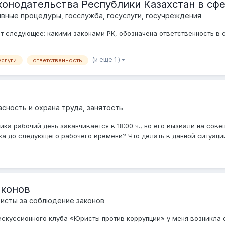
конодательства Республики Казахстан в сфе
вные процедуры, госслужба, госуслуги, госучреждения
ит следующее: какими законами РК, обозначена ответственность в 
(и еще 1 )
услуги
ответственность
асность и охрана труда, занятость
ка рабочий день заканчивается в 18:00 ч., но его вызвали на сове
ыха до следующего рабочего времени? Что делать в данной ситуаци
аконов
исты за соблюдение законов
скуссионного клуба «Юристы против коррупции» у меня возникла 