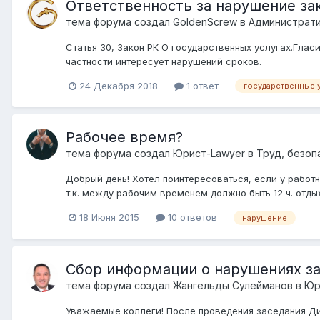
Ответственность за нарушение за
тема форума создал
GoldenScrew
в
Администрати
Статья 30, Закон РК О государственных услугах.Глас
частности интересует нарушений сроков.
24 Декабря 2018
1 ответ
государственные 
Рабочее время?
тема форума создал
Юрист-Lawyer
в
Труд, безоп
Добрый день! Хотел поинтересоваться, если у работни
т.к. между рабочим временем должно быть 12 ч. отд
18 Июня 2015
10 ответов
нарушение
Сбор информации о нарушениях з
тема форума создал
Жангельды Сулейманов
в
Юр
Уважаемые коллеги! После проведения заседания Ди