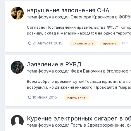
нарушение заполнения СНА
тема форума создал
Элеонора Красикова
в
ФОРУ
Согласно Постановления правительства №1571, которо
розницу, склад и магазин находятся на одной террит
(и е
21 Августа 2015
снаалкоголь
правила
Заявление в РУВД
тема форума создал
Федя Баночкин
в
Уголовное 
Всем доброго времени суток! Господа юристы, кто п
возбудили, но движения никакого. Проводятся "мара
10 Июня 2015
нарушение
Курение электронных сигарет в о
тема форума создал Гость в
Здравоохранение, фи