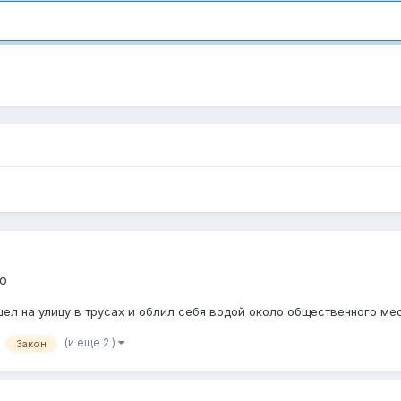
о
шел на улицу в трусах и облил себя водой около общественного ме
(и еще 2 )
Закон