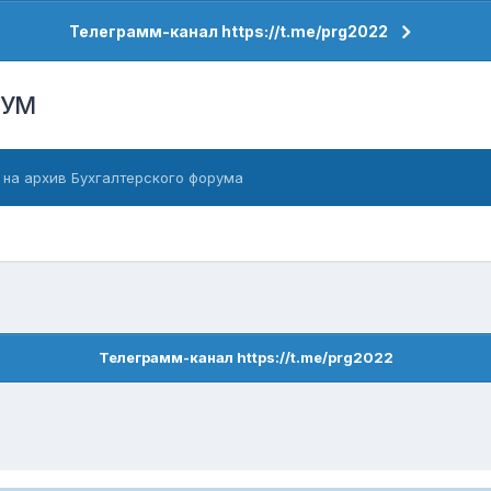
Телеграмм-канал https://t.me/prg2022
РУМ
 на архив Бухгалтерского форума
Телеграмм-канал https://t.me/prg2022