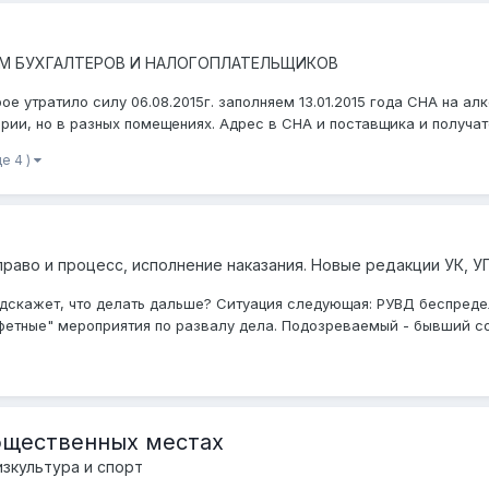
М БУХГАЛТЕРОВ И НАЛОГОПЛАТЕЛЬЩИКОВ
е утратило силу 06.08.2015г. заполняем 13.01.2015 года СНА на ал
ории, но в разных помещениях. Адрес в СНА и поставщика и получате
ще 4 )
право и процесс, исполнение наказания. Новые редакции УК, У
одскажет, что делать дальше? Ситуация следующая: РУВД беспреде
фетные" мероприятия по развалу дела. Подозреваемый - бывший с
бщественных местах
зкультура и спорт