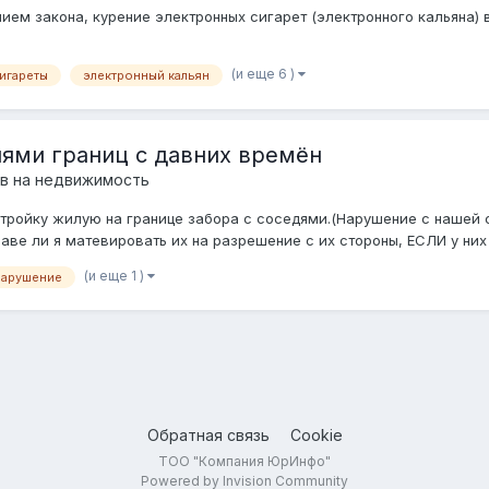
нием закона, курение электронных сигарет (электронного кальяна)
(и еще 6 )
игареты
электронный кальян
иями границ с давних времён
ав на недвижимость
тройку жилую на границе забора с соседями.(Нарушение с нашей с
раве ли я матевировать их на разрешение с их стороны, ЕСЛИ у них у
(и еще 1 )
нарушение
Обратная связь
Cookie
ТОО "Компания ЮрИнфо"
Powered by Invision Community