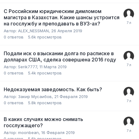
С Российским юридическим димломом
магистра в Казахстан. Какие шансы устроится
на госслужбу и преподавать в ВУЗ-ах?
Автор:
ALEX_NESSMAN
,
26 Апреля 2019
0
ответов
5.6k
просмотров
Подали иск о взыскании долга по расписке в
долларах США, сделка совершена 2016 году
Автор:
Serik7777
,
11 Марта 2019
0
ответов
5.4k
просмотров
Недоказуемая заведомость. Как быть?
Автор:
Закир Мусаибов
,
21 Февраля 2019
0
ответов
5.8k
просмотров
В каких случаях можно снимать
госслужащего?
Автор:
moonbean
,
16 Февраля 2019
0
ответов
5.6k
просмотров