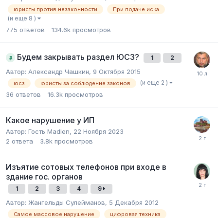
юристы против незаконности
При подаче иска
(и еще 8 )
775
ответов
134.6k
просмотров
Будем закрывать раздел ЮСЗ?
1
2
Автор:
Александр Чашкин
,
9 Октября 2015
(и еще 2 )
юсз
юристы за соблюдение законов
36
ответов
16.3k
просмотров
Какое нарушение у ИП
Автор:
Гость Madlen
,
22 Ноября 2023
2
ответа
3.8k
просмотров
Изъятие сотовых телефонов при входе в
здание гос. органов
1
2
3
4
9
Автор:
Жангельды Сулейманов
,
5 Декабря 2012
Самое массовое нарушение
цифровая техника