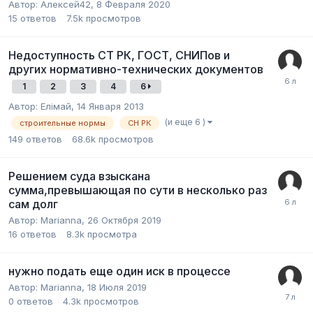
Автор:
Алексей42
,
8 Февраля 2020
15
ответов
7.5k
просмотров
Недоступность СТ РК, ГОСТ, СНИПов и
других нормативно-технических документов
1
2
3
4
6
Автор:
Елiмай
,
14 Января 2013
(и еще 6 )
строительные нормы
СН РК
149
ответов
68.6k
просмотров
Решением суда взыскана
сумма,превышающая по сути в несколько раз
сам долг
Автор:
Marianna
,
26 Октября 2019
16
ответов
8.3k
просмотра
нужно подать еще один иск в процессе
Автор:
Marianna
,
18 Июля 2019
0
ответов
4.3k
просмотров