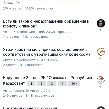
(и еще 1 )
219
ответов
109.5k
просмотра
Есть ли закон о неразглашении обращения к
юристу и планов?
Автор:
Человек Светский
,
23 Октября 2022
11
ответов
4.1k
просмотров
Утрачивает ли силу приказ, составленный в
соответствии с утратившим силу кодексом?
Автор:
GoldenScrew
,
16 Июня 2022
2
ответа
3.3k
просмотр
Нарушение Закона РК "О языках в Республике
Казахстан"
1
2
3
4
10
Автор:
Victen
,
16 Августа 2013
249
ответов
84.8k
просмотров
Протокол общего собрания