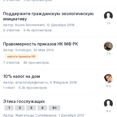
Поддержите гражданскую экологическую
инициативу
Автор:
Ruvim Bormentahl
,
12 Декабря 2018
0
ответов
5.4k
просмотров
Правомерность приказов НК МФ РК
Автор:
Schekspir
,
30 Мая 2013
налоги приказы НК
7
ответов
8k
просмотров
10% налог на дом
Автор:
anar.khalyk@mail.ru
,
6 Февраля 2018
1
ответ
6.3k
просмотров
Этика госслужащих
1
2
3
4
6
Автор:
Жангельды Сулейманов
,
1 Декабря 2012