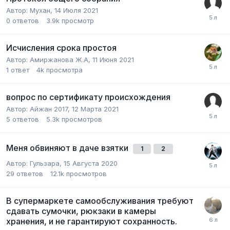
Автор:
Мухан
,
14 Июля 2021
0
ответов
3.9k
просмотр
Исчисления срока простоя
Автор:
Амиржанова Ж.А
,
11 Июня 2021
1
ответ
4k
просмотра
вопрос по сертификату происхождения
Автор:
Айжан 2017
,
12 Марта 2021
5
ответов
5.3k
просмотров
Меня обвиняют в даче взятки
1
2
Автор:
Гульзара
,
15 Августа 2020
29
ответов
12.1k
просмотров
В супермаркете самообслуживания требуют
сдавать сумочки, рюкзаки в камеры
хранения, и не гарантируют сохранность.