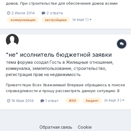
домов. При строительстве для обеспечения домов всеми
необходимыми коммуникациями (вода, свет, тел., газ,
2 Июля 2014
2 ответа
отопление) прокладываем за свой счет все инженерные
(и еще 1 )
коммуникации
застройщики
сети. После строительства на баланс сети себе не берем, в
эксплуатацию их не вводим. Лишь с...
"не" исолнитель бюджетной заявки
тема форума создал Гость в
Жилищные отношения,
коммуналка, землепользование, строительство,
регистрация прав на недвижимость
Приветствую Всех Уважаемые! Впервые обращаюсь в поиске
справедливости и прошу рассмотреть данную ситуацию. В
соответствии с "Программой модернизации жилищно-
(и еще 3 )
16 Мая 2014
1 ответ
ЖКХ
бюджет
коммунального хозяйства Республики Казахстан на 2011-
2020 годы" Утвержденной постановлением Правительства
Республики Казахстан от 30 апреля 201...
Обратная связь
Cookie