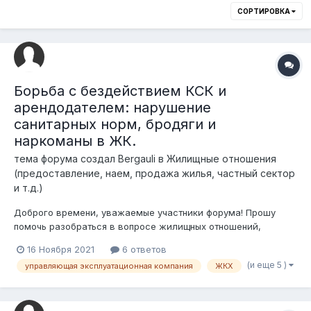
СОРТИРОВКА
Борьба с бездействием КСК и
арендодателем: нарушение
санитарных норм, бродяги и
наркоманы в ЖК.
тема форума создал
Bergauli
в
Жилищные отношения
(предоставление, наем, продажа жилья, частный сектор
и т.д.)
Доброго времени, уважаемые участники форума! Прошу
помочь разобраться в вопросе жилищных отношений,
связанный с безопасностью помещений и территорий.
16 Ноября 2021
6 ответов
СИТУАЦИЯ: В многоквартирном ЖК на первых двух этажах
(и еще 5 )
управляющая эксплуатационная компания
ЖКХ
коридорного типа (паркинг и первый этаж) сдаются в
коммерческую арен...