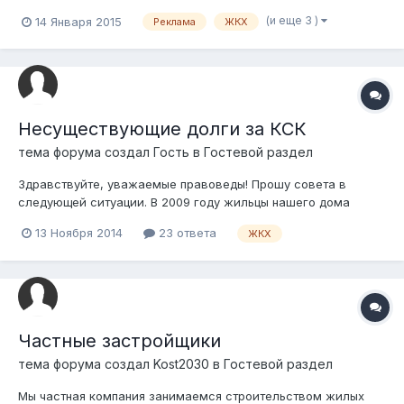
квитанциях. Как Вы думаете можно ли считать данную
(и еще 3 )
14 Января 2015
Реклама
ЖКХ
рекламу недобросовестной? Что такая реклама
дискредитирует, унижает или высмеивает физические лица,
не пользующиеся рекламируемыми товарами (работами...
Несуществующие долги за КСК
тема форума создал Гость в
Гостевой раздел
Здравствуйте, уважаемые правоведы! Прошу совета в
следующей ситуации. В 2009 году жильцы нашего дома
заключили договор на получение эксплуатационных услуг
13 Ноября 2014
23 ответа
ЖКХ
(услуги КСК) с ИП "Сафронов". Все это время я являлась
председателем кондоминиума, "старшей по дому". При
заключении договора с Сафронов...
Частные застройщики
тема форума создал
Kost2030
в
Гостевой раздел
Мы частная компания занимаемся строительством жилых