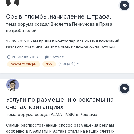
Срыв пломбы,начисление штрафа.
тема форума создал
Виолетта Печкунова
в
Права
потребителей
22.09.2015 к нам пришел контролер для снятия показаний
газового счетчика, на тот момент пломба была, это мы
можем подтвердить, так как незадолго до этого мой муж с
28 Июля 2016
1 ответ
сыном белили дом и в этом им помогали соседи. Контролер
(и еще 4 )
газконтролеры
жкх
проверив счетчик ушла - замечаний не было. 23 числа,
утром к нам приехала аварий...
Услуги по размещению рекламы на
счетах-квитанциях
тема форума создал
ALMATINSKI
в
Реклама
Самый распространенный способ размещения реклам
особенно в г. Алматы и Астана стали на наших счетах-