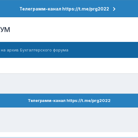
Телеграмм-канал https://t.me/prg2022
РУМ
 на архив Бухгалтерского форума
Телеграмм-канал https://t.me/prg2022