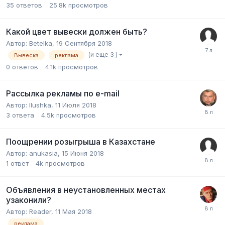
35
ответов
25.8k
просмотров
Какой цвет вывески должен быть?
Автор:
Betelka
,
19 Сентября 2018
(и еще 3 )
Вывеска
реклама
0
ответов
4.1k
просмотров
Рассылка рекламы по e-mail
Автор:
Ilushka
,
11 Июля 2018
3
ответа
4.5k
просмотров
Поощрении розыгрыша в Казахстане
Автор:
anukasia
,
15 Июня 2018
1
ответ
4k
просмотров
Объявления в неустановленных местах
узаконили?
Автор:
Reader
,
11 Мая 2018
реклама