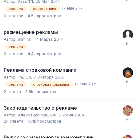
Автор:
Assol111
,
25 Мая 2017
(и еще 2 )
реклама
собственник
0
ответов
4.5k
просмотров
размещение рекламы
Автор:
alimirali
,
14 Марта 2017
реклама
0
ответов
4.4k
просмотров
Реклама страховой компании
Автор:
1nDiGo
,
7 Октября 2016
(и еще 7 )
реклама
страховая компания
2
ответа
5.8k
просмотра
Законодательство о рекламе
Автор:
Александр Чашкин
,
2 Июня 2004
24
ответа
18.1k
просмотров
Вывеска с наименованием компании