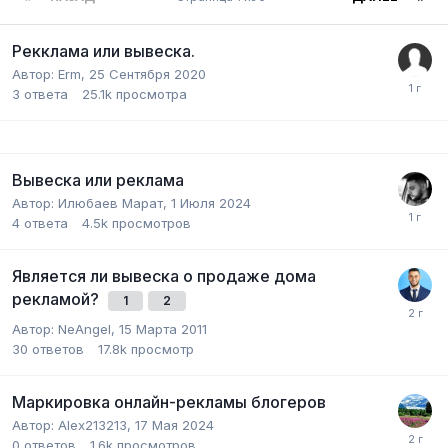
Рекклама или вывеска.
Автор:
Erm
,
25 Сентября 2020
3
ответа
25.1k
просмотра
Вывеска или реклама
Автор:
Илюбаев Марат
,
1 Июля 2024
4
ответа
4.5k
просмотров
Является ли вывеска о продаже дома
рекламой?
1
2
Автор:
NeAngel
,
15 Марта 2011
30
ответов
17.8k
просмотр
Маркировка онлайн-рекламы блогеров
Автор:
Alex213213
,
17 Мая 2024
0
ответов
1.6k
просмотров