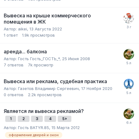
Вывеска на крыше коммерческого
помещения в ЖК
Автор:
aikei
,
13 Августа 2022
1
ответ
1.9k
просмотров
аренда... балкона
Автор:
Гость Гость_ГОСТЬ_*
,
25 Июня 2008
7
ответов
7k
просмотр
Вывеска или реклама, судебная практика
Автор:
Газетов Владимир Сергеевич
,
17 Ноября 2020
0
ответов
2.2k
просмотров
Является ли вывеска рекламой?
1
2
3
4
5
Автор:
Гость BATYR.85
,
15 Марта 2012
оформление дверей и окон