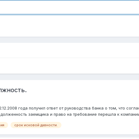
лжность.
В 12.12.2008 года получил ответ от руководства банка о том, что с
олженность заемщика и право на требование перешла к компании. Д
ния
срок исковой давности.