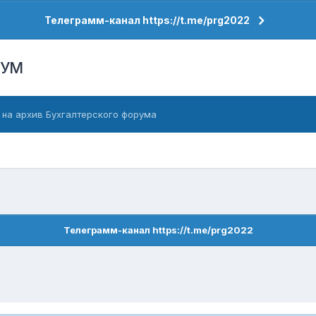
Телеграмм-канал https://t.me/prg2022
РУМ
 на архив Бухгалтерского форума
Телеграмм-канал https://t.me/prg2022