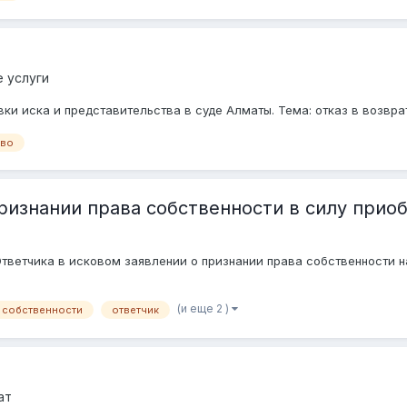
 услуги
вки иска и представительства в суде Алматы. Тема: отказ в возв
аво
признании права собственности в силу прио
Ответчика в исковом заявлении о признании права собственности 
(и еще 2 )
 собственности
ответчик
ат