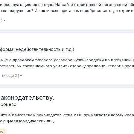
в эксплуатацию он не сдан. На сайте строительной организации о
нное нарушение? И как можно привлечь недобросовестную строител
 )
форма, недействительность и т.д.)
не с проверкой типового договора купли-продажи во вложении. О
телось бы также немного усилить сторону продавца. Условия продаж
(и еще 2 )
законодательству.
 процесс
, что в банковском законодательстве к ИП применяются нормы каса
асающиеся юридических лиц.
во