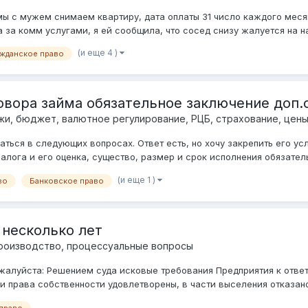
ы с мужем снимаем квартиру, дата оплаты 31 число каждого месяц
за комм услугами, я ей сообщила, что сосед снизу жалуется на нас.
(и еще 4 )
ажданское право
вора займа обязательное заключение доп.с
жи, бюджет, валютное регулирование, РЦБ, страхование, цены
ься в следующих вопросах. Ответ есть, но хочу закрепить его услы
алога и его оценка, существо, размер и срок исполнения обязательс
(и еще 1 )
во
Банковское право
 несколько лет
роизводство, процессуальные вопросы
луйста: Решением суда исковые требования Предприятия к ответч
 права собственности удовлетворены, в части выселения отказано
 право