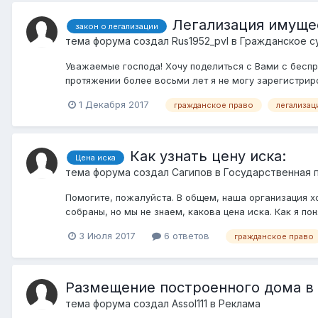
Легализация имуще
закон о легализации
тема форума создал
Rus1952_pvl
в
Гражданское с
Уважаемые господа! Хочу поделиться с Вами с беспре
протяжении более восьми лет я не могу зарегистриро
1 Декабря 2017
гражданское право
легализац
Как узнать цену иска:
Цена иска
тема форума создал
Сагипов
в
Государственная 
Помогите, пожалуйста. В общем, наша организация х
собраны, но мы не знаем, какова цена иска. Как я по
3 Июля 2017
6 ответов
гражданское право
Размещение построенного дома в 
тема форума создал
Assol111
в
Реклама