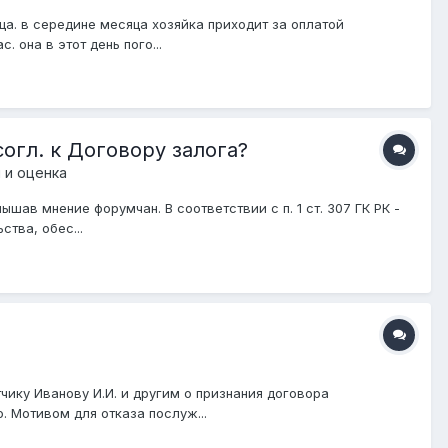
а. в середине месяца хозяйка приходит за оплатой
 она в этот день пого...
огл. к Договору залога?
 и оценка
шав мнение форумчан. В соответствии с п. 1 ст. 307 ГК РК -
тва, обес...
ику Иванову И.И. и другим о признания договора
. Мотивом для отказа послуж...