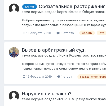
Обязательное расторжения 
Юрист
тема форума создал
Корганбеков
в
Общие полож
Доброго времени суток уважаемые коллеги, недавно 
получил постановление о возвращении в котором суд 
10 Августа 2020
3 ответа
советы
суд
Вызов в арбитражный суд.
тема форума создал
Лион
в
Коллекторство, взыс
Доброе время суток начну с того что когда брал за
пошла черная полоса в финансовом плане и выплатит
15 Февраля 2019
1 ответ
Гражданское прав
Нарушил ли я закон?
тема форума создал
JIPORET
в
Гражданское прав