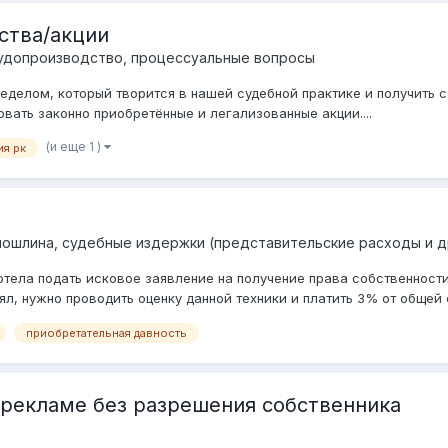
ства/акции
удопроизводство, процессуальные вопросы
делом, который творится в нашей судебной практике и получить сов
вать законно приобретённые и легализованные акции....
(и еще 1 )
ия рк
пошлина, судебные издержки (представительские расходы и д
отела подать исковое заявление на получение права собственности
нял, нужно проводить оценку данной техники и платить 3% от общей 
приобретательная давность
рекламе без разрешения собственника