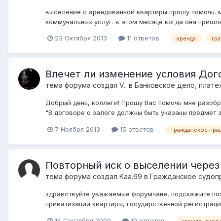
выселение с арендованной квартиры прошу помочь. м
коммунальных услуг. в этом месяце когда она пришла 
23 Октября 2013
11 ответов
аренда
гр
Влечет ли изменение условия Дого
тема форума создал
V..
в
Банковское дело, плате
Добрый день, коллеги! Прошу Вас помочь мне разобрат
"В договоре о залоге должны быть указаны предмет з
7 Ноября 2013
15 ответов
Гражданское пра
Повторный иск о выселении через
тема форума создал
Каа.69
в
Гражданское судоп
здравствуйте уважаемые форумчане, подскажите пожа
приватизации квартиры, государственной регистрации
14 Сентября 2009
10 ответов
гражданское