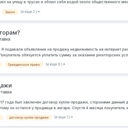
шел на улицу в трусах и облил себя водой около общественного ме
(и еще 2 )
Закон
лторам?
тавка
 Я подавала объявление на продажу недвижимость на интернет ре
окупатель обязуется уплатить сумму за оказание риэлторских услуг
(и еще 6 )
Гражданское право
дажи
ставка
17 года был заключён договор купли-продажи, сторонами данный д
тому он остался у продавца в ангаре. Спустя 4 месяца покупатель хо
(и еще 1 )
о
договор купли продажи