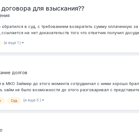
договора для взыскания??
ения
обратился в суд, с требованием возвратить сумму оплаченную за 
ссылается на: нет доказательств того что ответчик получил досудеб
(и еще 1 )
кание долгов
йм в МКО Займер до этого момента сотрудничал с ними хорошо брал
ь займ не было возможности до этого разговаривал с представител
(и еще 5 )
о
Суд
о