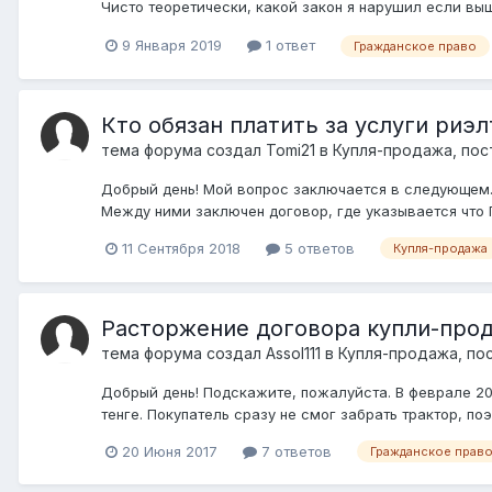
Чисто теоретически, какой закон я нарушил если вы
9 Января 2019
1 ответ
Гражданское право
Кто обязан платить за услуги риэ
тема форума создал
Tomi21
в
Купля-продажа, пос
Добрый день! Мой вопрос заключается в следующем.
Между ними заключен договор, где указывается что П
11 Сентября 2018
5 ответов
Купля-продажа
Расторжение договора купли-про
тема форума создал
Assol111
в
Купля-продажа, по
Добрый день! Подскажите, пожалуйста. В феврале 20
тенге. Покупатель сразу не смог забрать трактор, поэ
20 Июня 2017
7 ответов
Гражданское прав