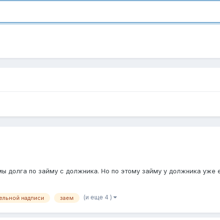
ы долга по займу с должника. Но по этому займу у должника уже е
(и еще 4 )
ельной надписи
заем