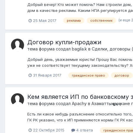
Добрый вечер! Кто может помочь? Нам строили дом, 
дом в качестве рекламы. Каким НПА регулируется да
(и еще 2
25 Мая 2017
реклама
собственник
Договор купли-продажи
тема форума создал
bagila.k
в
Сделки, договоры (
Добрый день, уважаемые юристы! Прошу Вас помочь м
уже не соответствует текущему законодательству? Хо
31 Января 2017
гражданское право
договор
Кем является ИП по банковскому 
тема форума создал
Apachy
в
Азаматтық құқық және
Есть ли какое нибудь разъяснение относительно того
ГК РК указано, что к ИП применяются нормы ГК РК к
22 Октября 2015
4 ответа
гражданское пра