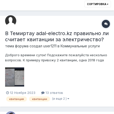
СОРТИРОВКА
В Темиртау adal-electro.kz правильно ли
считает квитанции за электричество?
тема форума создал
user1211
в
Коммунальные услуги
Доброго времени суток! Подскажите пожалуйста несколько
вопросов. К примеру привожу 2 квитанции, одна 2018 года
другая 2023 года. На них видно, что тариф за кв/час стал
меньше, но добавились другие тарифы, которые раньше не
считались! Сумма платежа выросла в 4 раза за это время с
1000...
12 Ноября 2023
13 ответов
(и еще 2 )
квитанция
квитанции