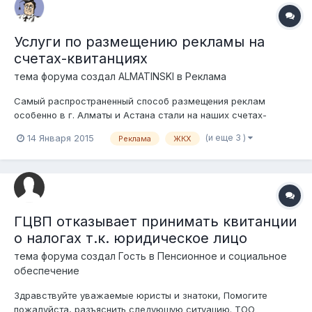
Услуги по размещению рекламы на
счетах-квитанциях
тема форума создал
ALMATINSKI
в
Реклама
Самый распространенный способ размещения реклам
особенно в г. Алматы и Астана стали на наших счетах-
квитанциях. Как Вы думаете можно ли считать данную
(и еще 3 )
14 Января 2015
Реклама
ЖКХ
рекламу недобросовестной? Что такая реклама
дискредитирует, унижает или высмеивает физические лица,
не пользующиеся рекламируемыми товарами (работами...
ГЦВП отказывает принимать квитанции
о налогах т.к. юридическое лицо
тема форума создал Гость в
Пенсионное и социальное
обеспечение
Здравствуйте уважаемые юристы и знатоки, Помогите
пожалуйста, разъяснить следующую ситуацию. ТОО