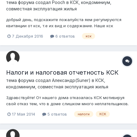
тема форума создал
Pooch
в
КСК, кондоминиум,
совместная эксплуатация жилья
добрый день, подскажите пожалуйста яем регулируются
квитанции от кск, т.е их вид и содержание. Наше кск
присылает уже много лет квитанции одной строкой, просто
7 Декабря 2016
6 ответов
кск
сумма за услуги и все. В нее входит и свет и все их услуги.
Нет расшифровки ни по тарифу, ни какой-либо другой
информации. При чем у соседей...
Налоги и налоговая отчетность КСК
тема форума создал
Александр(Suner)
в
КСК,
кондоминиум, совместная эксплуатация жилья
Здравствуйте! От нашего дома отказалась КСК мотивируя
свой отказ тем, что в доме слишком много неплательщиков.
Неплательщики объясняют неуплату тем, что КСК ничего не
17 Мая 2014
5 ответов
налоги
КСК
делало. Ищем возможность ступить в другие КСК, но все нам
отказывают. Решил разузнать, а что если самим
организовать КСК и нанимат...