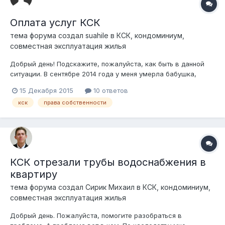
Оплата услуг КСК
тема форума создал
suahile
в
КСК, кондоминиум,
совместная эксплуатация жилья
Добрый день! Подскажите, пожалуйста, как быть в данной
ситуации. В сентябре 2014 года у меня умерла бабушка,
оставив мне квартиру. В права наследования я вступила в
15 Декабря 2015
10 ответов
апреле 2015 года. Однако с КСК возникли проблемы. С
кск
права собственности
октября 2014 по февраль 2015 года я исправно платила
"старшему по подъез...
КСК отрезали трубы водоснабжения в
квартиру
тема форума создал
Сирик Михаил
в
КСК, кондоминиум,
совместная эксплуатация жилья
Добрый день. Пожалуйста, помогите разобраться в