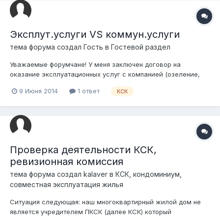
Эксплут.услуги VS коммун.услуги
тема форума создал Гость в
Гостевой раздел
Уважаемые форумчане! У меня заключен договор на
оказание эксплуатационных услуг с компанией (озеление,
уборка территории и т.д.). Компания не является КСК и
9 Июня 2014
1 ответ
КСК
прочим. Но по факту компания предоставляет мне также
услуги по подогреву воды (поставка горячей воды) и
отопление, однако это никак не от...
Проверка деятельности КСК,
ревизионная комиссия
тема форума создал
kalaver
в
КСК, кондоминиум,
совместная эксплуатация жилья
Ситуация следующая: наш многоквартирный жилой дом не
является учредителем ПКСК (далее КСК) который