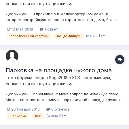
совместная эксплуатация жилья
Добрый день! Я проживаю в малоквартирном доме, в
котором застройщиком, после строительства дома, было
продано подвальное помещение. Через подвальное
12 Мая 2018
1 ответ
помещение проходят трубы подачи холодной воды и
(и еще 1 )
собственники квартир
Кондоминиум
канализации. Подача горячей воды отсутствует, так как в
каждой квартире установлены газовые котлы. Жиль...
Парковка на площадке чужого дома
тема форума создал
Saga2018
в
КСК, кондоминиум,
совместная эксплуатация жилья
Добрый день, форумчане! У меня вопрос на извечную тему.
Можно ли ставить машину на парковочный площадке чужого
дома? Окна моей квартиры выходят на другую сторону, где
25 Января 2018
6 ответов
перед соседним домом есть парковочная площадка,
(и еще 2 )
Парковка
Кск
буквально в 15 метрах от моего окна. Так вот, ставлю
машину на этой площадке, удобно...