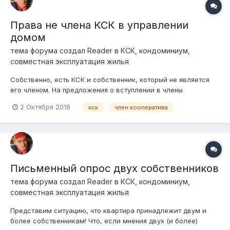
Права не члена КСК в управлении
домом
тема форума создал
Reader
в
КСК, кондоминиум,
совместная эксплуатация жилья
Собственно, есть КСК и собственник, который не является
его членом. На предложения о вступлении в члены
кооператива не реагирует, однако, присутствует на всех
2 Октября 2018
кск
член кооператива
собраниях, участвует в письменных опросах, настаивает на
соблюдении всех прав, как члена кооператива. Интересно
мнение форума, вправе ли этот...
Письменный опрос двух собственников
тема форума создал
Reader
в
КСК, кондоминиум,
совместная эксплуатация жилья
Представим ситуацию, что квартира принадлежит двум и
более собственникам! Что, если мнения двух (и более)