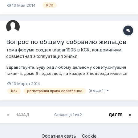
обслуживает наш дом. У нас имеется договор на
13 Мая 2014
КСК
обслуживание. В ходе собрания жителей дома было принято
решение организовать ревизионную комиссию и проверить
деятельность КСК (в части обслуживания именно...
Вопрос по общему собранию жильцов
тема форума создал
uragan1908
в
КСК, кондоминиум,
совместная эксплуатация жилья
Здравствуйте. Буду рад любому дельному совету.ситуация
такая- в доме 6 подъездов, на каждые 3 подъезда имеется
помещение щитовой (отдельная комната в подъезде с
13 Марта 2014
расположенным в нем электрических щитком- рубильники) я
(и еще 1 )
Кск
регистрация права собственно
так понимаю это общая собственность жильцов. Есть
необходимость и возможность перен...
НАЗАД
Страница 1 из 2
ДАЛЕЕ
Обратная связь
Cookie