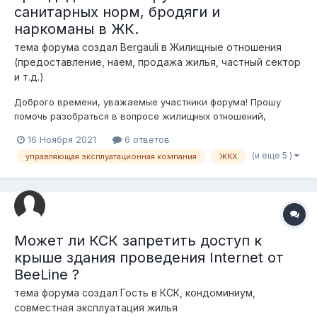
санитарных норм, бродяги и
наркоманы в ЖК.
тема форума создал
Bergauli
в
Жилищные отношения
(предоставление, наем, продажа жилья, частный сектор
и т.д.)
Доброго времени, уважаемые участники форума! Прошу
помочь разобраться в вопросе жилищных отношений,
связанный с безопасностью помещений и территорий.
16 Ноября 2021
6 ответов
СИТУАЦИЯ: В многоквартирном ЖК на первых двух этажах
(и еще 5 )
управляющая эксплуатационная компания
ЖКХ
коридорного типа (паркинг и первый этаж) сдаются в
коммерческую арен...
Может ли КСК запретить доступ к
крыше здания проведения Internet от
BeeLine ?
тема форума создал Гость в
КСК, кондоминиум,
совместная эксплуатация жилья