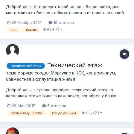
Добрый день. Интересует такой вопрос. Вчера приходили
монтажники от Beeline чтобы установить интернет по нашей
заявке. Однако бывший КСК-шник, которого сняли недавно
26 Ноября 2012
19 ответов
кстати, сказал что не пустит монтажников на чердак,
(и еще 1 )
кск
крыша
мотивируя это тем, что до них приходили какие-то
монтажники с билайна и сломали ши...
Технический этаж
Технический этаж
тема форума создал
Моргулис
в
КСК, кондоминиум,
совместная эксплуатация жилья
Добрый день! Недавно приобрел технический этаж на
последнем этаже жилого комплекса, приобрел у банка,
который реализовывал через аукцион залоговое имущество.
29 Мая 2017
6 ответов
Отдельной входной группы нет. По документам данное
(и еще 2 )
общее имущество
кондоминиум
помещение идет как технический этаж, нежилое помещение,
есть все коммуникации, от жило...