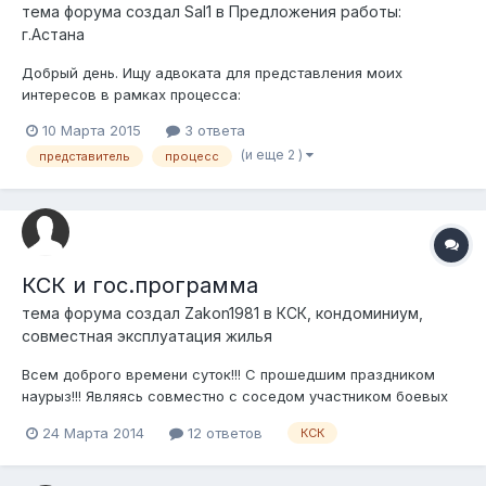
тема форума создал
Sal1
в
Предложения работы:
г.Астана
Добрый день. Ищу адвоката для представления моих
интересов в рамках процесса:
http://forum.zakon.kz/index.php?/forums/topic/169553-
10 Марта 2015
3 ответа
обещали-кск-сделали-ип-теперь-требуют-оплаты/ 8701 512
(и еще 2 )
представитель
процесс
8890
КСК и гос.программа
тема форума создал
Zakon1981
в
КСК, кондоминиум,
совместная эксплуатация жилья
Всем доброго времени суток!!! С прошедшим праздником
наурыз!!! Являясь совместно с соседом участником боевых
действий в Афганистане иницитаивной группой в своем
24 Марта 2014
12 ответов
КСК
подъезде дом состиоит из 13 подъездов 600 квартир,
решили созвать общее собрание жильцов дома о выходе из
КСК Турмыс (далее КСК) г. Астана...