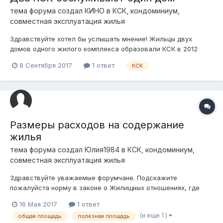
тема форума создал
КИНО
в
КСК, кондоминиум,
совместная эксплуатация жилья
Здравствуйте хотел бы услышать мнение! Жильцы двух
домов одного жилого комплекса образовали КСК в 2012
году, которое обслуживает данные дома. В 2017 году
8 Сентября 2017
1 ответ
КСК
инициативная группа (неплательщики) одного дома
организовали и зарегистрировали еще одно КСК для
обслуживания одного из домов. Одна...
Размеры расходов на содержание
жилья
тема форума создал
Юлия1984
в
КСК, кондоминиум,
совместная эксплуатация жилья
Здравствуйте уважаемые форумчане. Подскажите
пожалуйста норму в законе о Жилищных отношениях, где
будет указано о том, какая площадь идет в расчет для
16 Мая 2017
1 ответ
оплаты услуг КСК. Не могу конкретно найти норму, а ведь
(и еще 1 )
общая площадь
полезная площадь
КСК мы оплачиваем согласно общей площади квартиры или