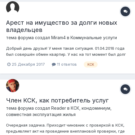
Арест на имущество за долги новых
владельцев
тема форума создал
Miram4
в
Коммунальные услуги
Добрый день друзья! У меня такая ситуация. 01.04.2016 года
был совершён обмен квартир. У нас на тот момент был долг
перед КСК. У нас была устная договорённость, что долги за
25 Декабря 2017
11 ответов
КСК
КСК новый владелец берет на себя (мой косяк, прошу не
ругать). Новый владелец долги перед КСК гасил частями, но
во...
Член КСК, как потребитель услуг
тема форума создал
Reader
в
КСК, кондоминиум,
совместная эксплуатация жилья
Очередная задачка. Приходит чиновник с проверкой в КСК,
предъявляет акт на проведение внеплановой проверки, где