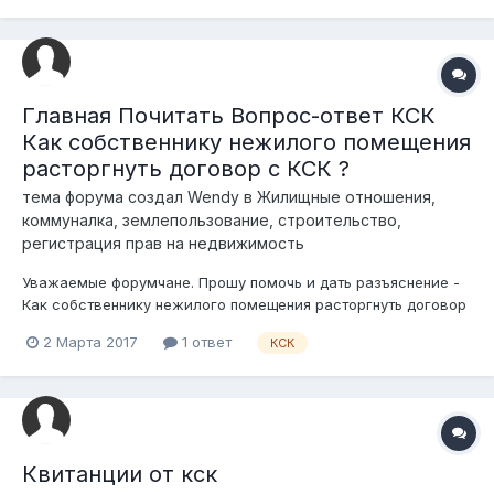
все таки полезной?
Главная Почитать Вопрос-ответ КСК
Как собственнику нежилого помещения
расторгнуть договор с КСК ?
тема форума создал
Wendy
в
Жилищные отношения,
коммуналка, землепользование, строительство,
регистрация прав на недвижимость
Уважаемые форумчане. Прошу помочь и дать разъяснение -
Как собственнику нежилого помещения расторгнуть договор
с КСК ? Хозяин помещения заключил договор с КСК, повесил
2 Марта 2017
1 ответ
КСК
обязанность оплаты на нас арендатор сумма большая, так
как квадратура большая, КСК не делает ничего, все работы
делаем са...
Квитанции от кск