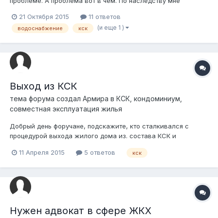
проблеме. А проблема вот в чем. По наследству мне
перешла квартира на пятом (последнем) этаже. В квартире
21 Октября 2015
11 ответов
были отрезаны трубы подачи холодной и горячей воды. У
(и еще 1 )
водоснабжение
кск
квартиры большие долги за коммунальные услуги. Я начал
выяснять по какой причине было отреза...
Выход из КСК
тема форума создал
Армира
в
КСК, кондоминиум,
совместная эксплуатация жилья
Добрый день форучане, подскажите, кто сталкивался с
процедурой выхода жилого дома из. состава КСК и
образовать новое КСК, дом состоит из 80-ти квартир, 10% из
11 Апреля 2015
5 ответов
кск
них квартиранты. Как правильно все оформить?
Задолженность жильцов по эксплуат.расходам как должна
передаваться новому КСК. Действующий пре...
Нужен адвокат в сфере ЖКХ