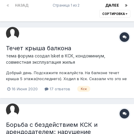
НАЗАД
Страница 1 из 2
ДАЛЕЕ
СОРТИРОВКА
Течет крыша балкона
тема форума создал
Isket
в
КСК, кондоминиум,
совместная эксплуатация жилья
Добрый день. Подскажите пожалуйста. На балконе течет
крыша 5 этажа(последнего). Ходил в Кск. Сказали что это не
их обязанность делать крышу балкона. Говорят делать за
16 Июня 2020
17 ответов
Кск
свой счет. В их обязанности входит только подвал сказали.
Еще промерзает и мокреет угол в зале зимой. Под обоями
плесень. Угол этот в...
Борьба с бездействием КСК и
арендодателем: нарушение