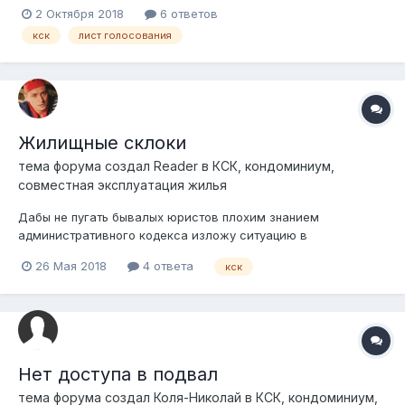
собственников не совпадают при письменном опросе?
2 Октября 2018
6 ответов
Считается ли действительным лист голосования, если свою
кск
лист голосования
волю выразил только один из собственников?
Жилищные склоки
тема форума создал
Reader
в
КСК, кондоминиум,
совместная эксплуатация жилья
Дабы не пугать бывалых юристов плохим знанием
административного кодекса изложу ситуацию в
обывательской форме. Действие происходило в одном из
26 Мая 2018
4 ответа
кск
КСК города Семей, где члены кооператива собрались на
общем собрании. Не случайно на собрание забрел совсем
не собственник квартиры, но проживающий в ней. По...
Нет доступа в подвал
тема форума создал
Коля-Николай
в
КСК, кондоминиум,