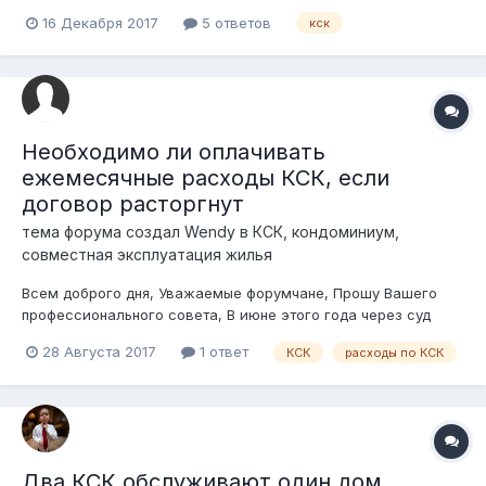
основанием для проверки указывается пп.4 п.3 ст.144 ПК РК
16 Декабря 2017
5 ответов
кск
(обращения физических и юридических лиц (потребителей),
права которых нарушены) на основании заявления некоего
мистера Х. Содержан...
Необходимо ли оплачивать
ежемесячные расходы КСК, если
договор расторгнут
тема форума создал
Wendy
в
КСК, кондоминиум,
совместная эксплуатация жилья
Всем доброго дня, Уважаемые форумчане, Прошу Вашего
профессионального совета, В июне этого года через суд
расторгли договор на обслуживание с КСК, но в решении
28 Августа 2017
1 ответ
КСК
расходы по КСК
судья указала, что эксплуатационные расходы по
содержанию дома мы должны платить. Мы являемся
собственниками нежилого помеще...
Два КСК обслуживают один дом