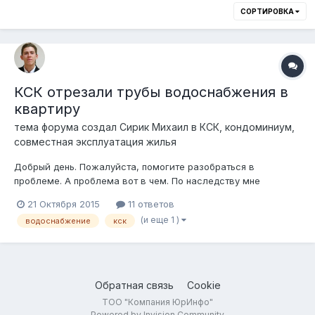
СОРТИРОВКА
КСК отрезали трубы водоснабжения в
квартиру
тема форума создал
Сирик Михаил
в
КСК, кондоминиум,
совместная эксплуатация жилья
Добрый день. Пожалуйста, помогите разобраться в
проблеме. А проблема вот в чем. По наследству мне
перешла квартира на пятом (последнем) этаже. В квартире
21 Октября 2015
11 ответов
были отрезаны трубы подачи холодной и горячей воды. У
(и еще 1 )
водоснабжение
кск
квартиры большие долги за коммунальные услуги. Я начал
выяснять по какой причине было отреза...
Обратная связь
Cookie
ТОО "Компания ЮрИнфо"
Powered by Invision Community