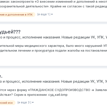
рамках законопроекта «О внесении изменений и дополнений в неко
ранительной деятельности». Крайне не согласен с такой редакцией
(и еще 1 )
ния и дополнения в УПК
удьей???
о и процесс, исполнение наказания. Новые редакции УК, УПК, 
ительной меры медицинского характера, было много нарушений УПК
удительном лечении и прокуратура подали жалобы на постановление
.
о и процесс, исполнение наказания. Новые редакции УК, УПК, 
одаётся через форму «ГРАЖДАНСКОЕ СУДОПРОИЗВОДСТВО => Заявлени
тва»? Скрин в приложении: суд_каб.bmp
(и еще 3 )
нский иск