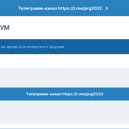
Телеграмм-канал https://t.me/prg2022
РУМ
 на архив Бухгалтерского форума
Телеграмм-канал https://t.me/prg2022