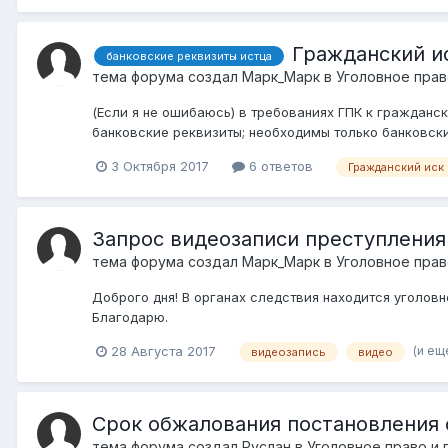
Гражданский ис
банковские реквизиты истца
тема форума создал
Марк_Марк
в
Уголовное прав
(Если я не ошибаюсь) в требованиях ГПК к гражданск
банковские реквизиты; необходимы только банковские
3 Октября 2017
6 ответов
Гражданский иск
Запрос видеозаписи преступления
тема форума создал
Марк_Марк
в
Уголовное прав
Доброго дня! В органах следствия находится уголов
Благодарю.
(и ещ
28 Августа 2017
видеозапись
видео
Срок обжалования постановления 
тема форума создал
Руслан
в
Уголовное право и 