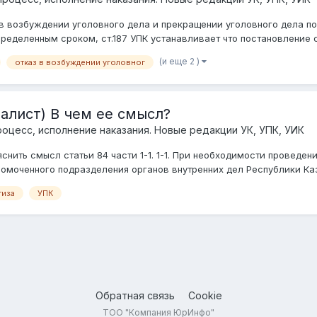
 в возбуждении уголовного дела и прекращении уголовного дела по
еделенным сроком, ст.187 УПК устанавливает что постановление сл
(и еще 2 )
отказ в возбуждении уголовног
иалист) В чем ее смысл?
роцесс, исполнение наказания. Новые редакции УК, УПК, УИК
снить смысл статьи 84 части 1-1. 1-1. При необходимости проведе
омоченного подразделения органов внутренних дел Республики Каза
тиза
УПК
Обратная связь
Cookie
ТОО "Компания ЮрИнфо"