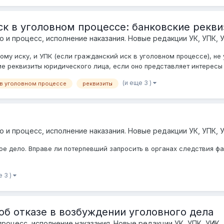
к в уголовном процессе: банковские рекви
о и процесс, исполнение наказания. Новые редакции УК, УПК, 
ому иску, и УПК (если гражданский иск в уголовном процессе), не
 реквизиты юридического лица, если оно представляет интересы о
(и еще 3 )
 в уголовном процессе
реквизиты
о и процесс, исполнение наказания. Новые редакции УК, УПК, 
ное дело. Вправе ли потерпевший запросить в органах следствия ф
е 3 )
об отказе в возбуждении уголовного дела
процесс, исполнение наказания. Новые редакции УК, УПК, УИК