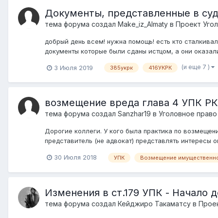
Документы, представленные в суд
тема форума создал
Make_iz_Almaty
в
Проект Угол
добрый день всем! нужна помощь! есть кто сталкивал
документы которые были сданы истцом, а они оказали
(и еще 7 )
3 Июля 2019
385укрк
416УКРК
возмещение вреда глава 4 УПК РК
тема форума создал
Sanzhar19
в
Уголовное право
Дорогие коллеги. У кого была практика по возмещени
представитель (не адвокат) представлять интересы оп
30 Июля 2018
УПК
Возмещение имущественно
Изменения в ст.179 УПК - Начало 
тема форума создал
Кейджиро Такаматсу
в
Проек