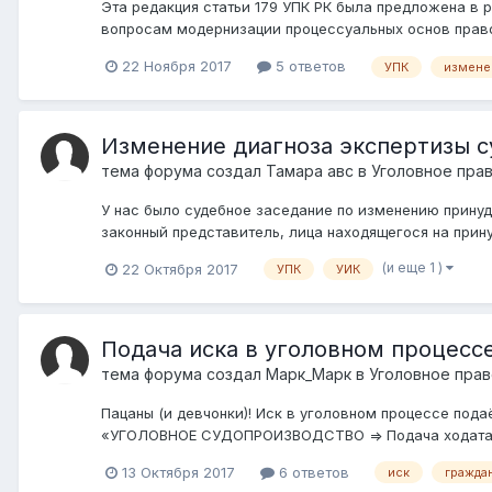
Эта редакция статьи 179 УПК РК была предложена в 
вопросам модернизации процессуальных основ правоох
22 Ноября 2017
5 ответов
УПК
измене
Изменение диагноза экспертизы с
тема форума создал
Тамара авс
в
Уголовное прав
У нас было судебное заседание по изменению принуд
законный представитель, лица находящегося на прин
(и еще 1 )
22 Октября 2017
УПК
УИК
Подача иска в уголовном процессе
тема форума создал
Марк_Марк
в
Уголовное прав
Пацаны (и девчонки)! Иск в уголовном процессе п
«УГОЛОВНОЕ СУДОПРОИЗВОДСТВО => Подача ходатайс
13 Октября 2017
6 ответов
иск
гражда