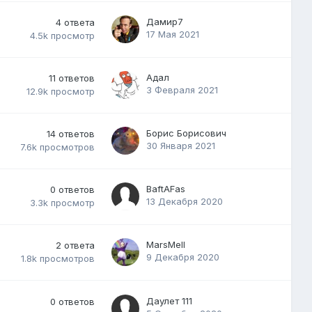
Дамир7
4
ответа
17 Мая 2021
4.5k
просмотр
Адал
11
ответов
3 Февраля 2021
12.9k
просмотр
Борис Борисович
14
ответов
30 Января 2021
7.6k
просмотров
BaftAFas
0
ответов
13 Декабря 2020
3.3k
просмотр
MarsMell
2
ответа
9 Декабря 2020
1.8k
просмотров
Даулет 111
0
ответов