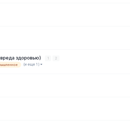
о вреда здоровью)
1
2
(и еще 1 )
мышленное
н