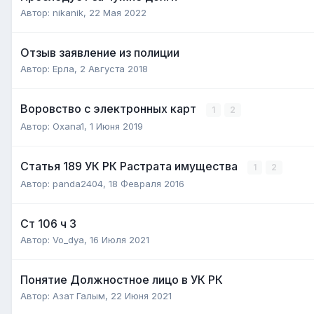
Автор:
nikanik
,
22 Мая 2022
Отзыв заявление из полиции
Автор:
Ерлa
,
2 Августа 2018
Воровство с электронных карт
1
2
Автор:
Oxana1
,
1 Июня 2019
Статья 189 УК РК Растрата имущества
1
2
Автор:
panda2404
,
18 Февраля 2016
Ст 106 ч 3
Автор:
Vo_dya
,
16 Июля 2021
Понятие Должностное лицо в УК РК
Автор:
Азат Галым
,
22 Июня 2021