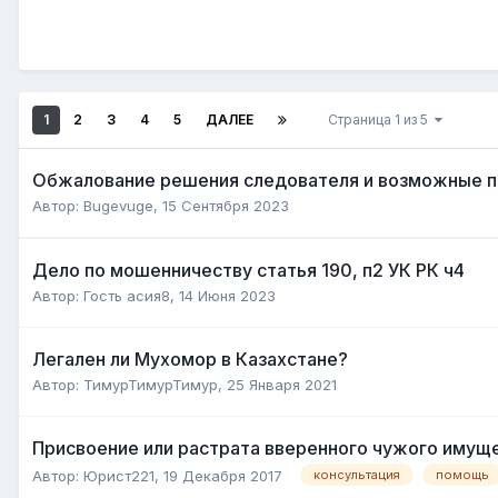
1
2
3
4
5
ДАЛЕЕ
Страница 1 из 5
Обжалование решения следователя и возможные пр
Автор:
Bugevuge
,
15 Сентября 2023
Дело по мошенничеству статья 190, п2 УК РК ч4
Автор:
Гость асия8
,
14 Июня 2023
Легален ли Мухомор в Казахстане?
Автор:
ТимурТимурТимур
,
25 Января 2021
Присвоение или растрата вверенного чужого имущ
Автор:
Юрист221
,
19 Декабря 2017
консультация
помощь