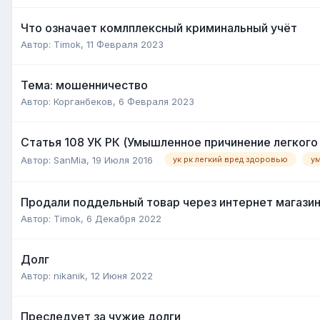
Что означает комлплексный криминальный учёт
Автор:
Timok
,
11 Февраля 2023
Тема: мошенничество
Автор:
Корганбеков
,
6 Февраля 2023
Статья 108 УК РК (Умышленное причинение легког
Автор:
SanMia
,
19 Июля 2016
ук рк легкий вред здоровью
у
Продали поддельный товар через интернет магази
Автор:
Timok
,
6 Декабря 2022
Долг
Автор:
nikanik
,
12 Июня 2022
Преследует за чужие долги