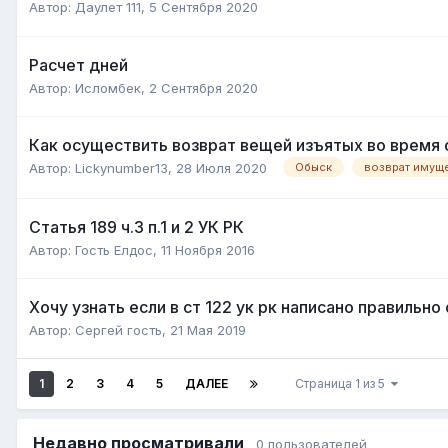
Автор:
Даулет 111
,
5 Сентября 2020
Расчет дней
Автор:
Исломбек
,
2 Сентября 2020
Как осуществить возврат вещей изъятых во время 
Автор:
Lickynumber13
,
28 Июля 2020
Обыск
возврат имущ
Статья 189 ч.3 п.1 и 2 УК РК
Автор:
Гость Елдос
,
11 Ноября 2016
Хочу узнать если в ст 122 ук рк написано правиль
Автор:
Сергей гость
,
21 Мая 2019
1
2
3
4
5
ДАЛЕЕ
Страница 1 из 5
Недавно просматривали
0 пользователей