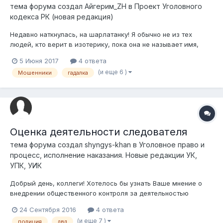
тема форума создал
Айгерим_ZH
в
Проект Уголовного
кодекса РК (новая редакция)
Недавно наткнулась, на шарлатанку! Я обычно не из тех
людей, кто верит в изотерику, пока она не называет имя,
которое причинило много бед и раздоров в нашей семье.
5 Июня 2017
4 ответа
Откуда? Неужели что-то видит или пальцев в небо? Не суть.
(и еще 6 )
Мошенники
гадалка
Но она мне так на уши присела, что я даже осознать не
успела как она стащила у...
Оценка деятельности следователя
тема форума создал
shyngys-khan
в
Уголовное право и
процесс, исполнение наказания. Новые редакции УК,
УПК, УИК
Добрый день, коллеги! Хотелось бы узнать Ваше мнение о
внедрении общественного контроля за деятельностью
следствия. Хочу выйти с предложением к руководству
24 Сентября 2016
4 ответа
правоохранительных органов с предложением о введении
(и еще 7 )
полиция
двд
процедуры оценки деятельности органов следствия путем