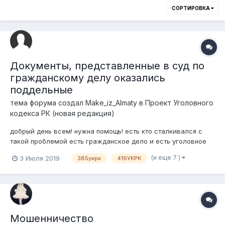
СОРТИРОВКА
Документы, представленные в суд по
гражданскому делу оказались
поддельные
тема форума создал
Make_iz_Almaty
в
Проект Уголовного
кодекса РК (новая редакция)
добрый день всем! нужна помощь! есть кто сталкивался с
такой проблемой есть гражданское дело и есть уголовное
дело по тем же лица 1. в гражданском деле в суде есть
(и еще 7 )
3 Июля 2019
385укрк
416УКРК
документы которые были сданы истцом, а они оказались с
фабрикованы, но это...
Мошенничество