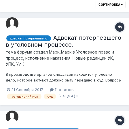
СОРТИРОВКА
Адвокат потерпевшего
адвокат потерпевшего
в уголовном процессе.
тема форума создал
Марк_Марк
в
Уголовное право и
процесс, исполнение наказания. Новые редакции УК,
УПК, УИК
В производстве органов следствия находится уголовно
дело, которое вот-вот должно быть передано в суд. Вопросы:
1) Как я понимаю, потерпевшему государственный адвокат
21 Сентября 2017
11 ответов
автоматически не предоставляется на судебном процессе.
(и еще 4 )
гражданский иск
суд
Правильно ли я понимаю, что роль адвоката потерпевшего
играет прокуро...