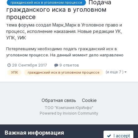
Подача
гражданский иск в уголовном процессе
гражданского иска в уголовном
процессе
тема форума создал
Марк_Марк
в
Уголовное право и
процесс, исполнение наказания. Новые редакции УК,
УПК, УИК
Потерпевшему необходимо подать гражданский иск в
уголовном процессе. На данный момент дело направлено
прокурору. Согласно ч.1 ст.167 УПК "Гражданский иск может
28 Сентября 2017
9 ответов
быть предъявлен с момента начала досудебного
(и еще 7 )
УПК
гражданский иск в уголовном процессе
расследования до окончания судебного следствия...>" Стало
быть иск потерпевший может...
Обратная связь
Cookie
ТОО "Компания ЮрИнфо"
Powered by Invision Community
Важная информация
I accept