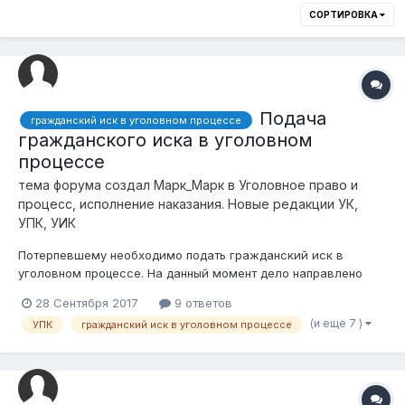
СОРТИРОВКА
Подача
гражданский иск в уголовном процессе
гражданского иска в уголовном
процессе
тема форума создал
Марк_Марк
в
Уголовное право и
процесс, исполнение наказания. Новые редакции УК,
УПК, УИК
Потерпевшему необходимо подать гражданский иск в
уголовном процессе. На данный момент дело направлено
прокурору. Согласно ч.1 ст.167 УПК "Гражданский иск может
28 Сентября 2017
9 ответов
быть предъявлен с момента начала досудебного
(и еще 7 )
УПК
гражданский иск в уголовном процессе
расследования до окончания судебного следствия...>" Стало
быть иск потерпевший может...