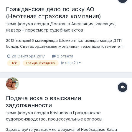
Гражданская дело по иску АО
(Нефтяная страховая компания)
тема форума создал
Досжан
в
Апелляция, кассация,
надзор – пересмотр судебных актов
2012 жылдың 16 мамырында Шымкент қаласында менде ДТП
болды. Светафордың қызыл жолағынан тежегішім істемей өтіп
кетіп 3 машинаға шығын келтіремін. Сомен НСК (Нефтяная
20 Сентября 2017
2 ответа
страховая компания) жəбірленушілерге 1.094.000 ақша
(и еще 2 )
Нск
Гражданскаядело
шығарып берді. 2 айдан соң сот болды, маған ҚР ƏҚБТК-нің 468
бабы бойынша кінəлі д...
Подача иска о взыскании
задолженности
тема форума создал
Kovtunov
в
Гражданское
судопроизводство, процессуальные вопросы
Здравствуйте уважаемые форумчане! Необходимы Ваши