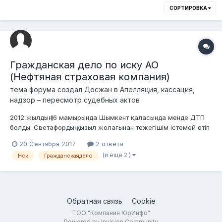
СОРТИРОВКА
Гражданская дело по иску АО
(Нефтяная страховая компания)
тема форума создал
Досжан
в
Апелляция, кассация,
надзор – пересмотр судебных актов
2012 жылдың 16 мамырында Шымкент қаласында менде ДТП
болды. Светафордың қызыл жолағынан тежегішім істемей өтіп
кетіп 3 машинаға шығын келтіремін. Сомен НСК (Нефтяная
20 Сентября 2017
2 ответа
страховая компания) жəбірленушілерге 1.094.000 ақша
(и еще 2 )
Нск
Гражданскаядело
шығарып берді. 2 айдан соң сот болды, маған ҚР ƏҚБТК-нің 468
бабы бойынша кінəлі д...
Обратная связь
Cookie
ТОО "Компания ЮрИнфо"
Powered by Invision Community