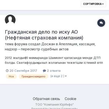
СОРТИРОВКА
Гражданская дело по иску АО
(Нефтяная страховая компания)
тема форума создал
Досжан
в
Апелляция, кассация,
надзор – пересмотр судебных актов
2012 жылдың 16 мамырында Шымкент қаласында менде ДТП
болды. Светафордың қызыл жолағынан тежегішім істемей өтіп
кетіп 3 машинаға шығын келтіремін. Сомен НСК (Нефтяная
20 Сентября 2017
2 ответа
страховая компания) жəбірленушілерге 1.094.000 ақша
(и еще 2 )
Нск
Гражданскаядело
шығарып берді. 2 айдан соң сот болды, маған ҚР ƏҚБТК-нің 468
бабы бойынша кінəлі д...
Обратная связь
Cookie
ТОО "Компания ЮрИнфо"
Powered by Invision Community