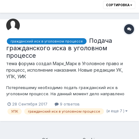
СОРТИРОВКА
Подача
гражданский иск в уголовном процессе
гражданского иска в уголовном
процессе
тема форума создал
Марк_Марк
в
Уголовное право и
процесс, исполнение наказания. Новые редакции УК,
УПК, УИК
Потерпевшему необходимо подать гражданский иск в
уголовном процессе. На данный момент дело направлено
прокурору. Согласно ч.1 ст.167 УПК "Гражданский иск может
28 Сентября 2017
9 ответов
быть предъявлен с момента начала досудебного
(и еще 7 )
УПК
гражданский иск в уголовном процессе
расследования до окончания судебного следствия...>" Стало
быть иск потерпевший может...