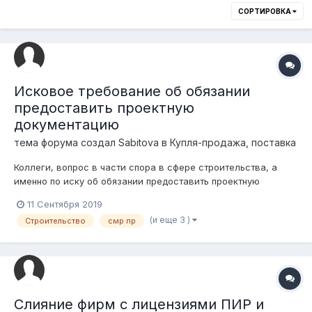
СОРТИРОВКА
Исковое требование об обязании
предоставить проектную
документацию
тема форума создал
Sabitova
в
Купля-продажа, поставка
Коллеги, вопрос в части спора в сфере строительства, а
именно по иску об обязании предоставить проектную
документацию (ситуация, обосновано ли требование одного
11 Сентября 2019
из собственников лишь нежилого помещения требовать от
(и еще 3 )
Строительство
смр пр
продавца предоставить проектную документацию на весь
жилой комплекс, введенный в эксп...
Слияние фирм с лицензиями ПИР и