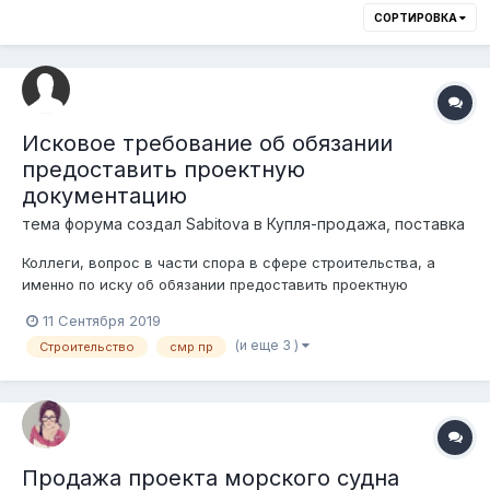
СОРТИРОВКА
Исковое требование об обязании
предоставить проектную
документацию
тема форума создал
Sabitova
в
Купля-продажа, поставка
Коллеги, вопрос в части спора в сфере строительства, а
именно по иску об обязании предоставить проектную
документацию (ситуация, обосновано ли требование одного
11 Сентября 2019
из собственников лишь нежилого помещения требовать от
(и еще 3 )
Строительство
смр пр
продавца предоставить проектную документацию на весь
жилой комплекс, введенный в эксп...
Продажа проекта морского судна