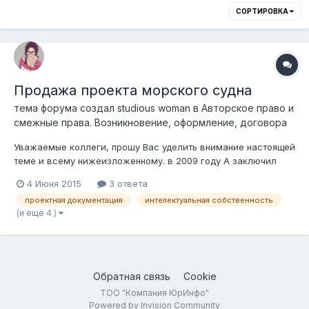
СОРТИРОВКА
Продажа проекта морского судна
тема форума создал
studious woman
в
Авторское право и
смежные права. Возникновение, оформление, договора
Уважаемые коллеги, прошу Вас уделить внимание настоящей
теме и всему нижеизложенному. в 2009 году А заключил
договор с Б, согласно которого Б по заданию А обязуется
4 Июня 2015
3 ответа
выполнить и сдать технический проект баржи - площадки, а
проектная документация
интелектуальная собственность
А принять и оплатить данные работы. Согласно условий
(и еще 4 )
договора: 1. право собств...
Обратная связь
Cookie
ТОО "Компания ЮрИнфо"
Powered by Invision Community