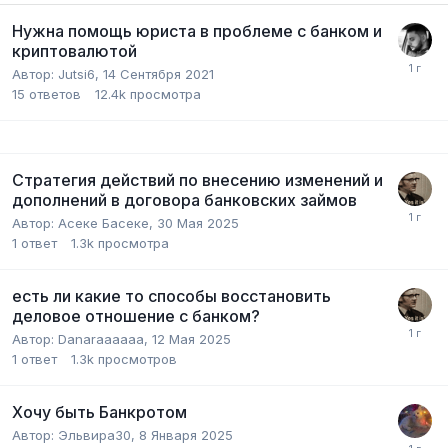
Нужна помощь юриста в проблеме с банком и
криптовалютой
Автор:
Jutsi6
,
14 Сентября 2021
15
ответов
12.4k
просмотра
Стратегия действий по внесению изменений и
дополнений в договора банковских займов
Автор:
Асеке Басеке
,
30 Мая 2025
1
ответ
1.3k
просмотра
есть ли какие то способы восстановить
деловое отношение с банком?
Автор:
Danaraaaaaa
,
12 Мая 2025
1
ответ
1.3k
просмотров
Хочу быть Банкротом
Автор:
Эльвира30
,
8 Января 2025