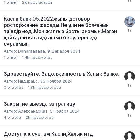
1
ответ
2k
просмотров
Каспи банк 05.2022жылы договор
росторжение жасады.Не үшін не болғанын
түсіндірмеді.Мен жалғыз басты анамын.Маған
қайтадан каспиді ашып берулеріңізді
сұраймын
Автор:
Danaraaaaaa
,
9 Декабря 2024
1
ответ
1.4k
просмотра
Здравствуйте. Задолженность в Халык банке.
Автор:
ИндираЕс
,
25 Ноября 2024
0
ответов
1.8k
просмотров
Закрытие выезда за границу
Автор:
АлександрKaz
,
5 Ноября 2024
4
ответа
2k
просмотра
Доступ к к счетам Каспи,Халык итд