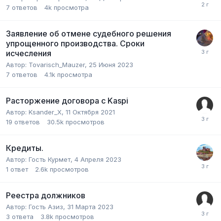
7
ответов
4k
просмотра
Заявление об отмене судебного решения
упрощенного производства. Сроки
исчесления
Автор:
Tovarisch_Mauzer
,
25 Июня 2023
7
ответов
4.1k
просмотра
Расторжение договора с Kaspi
Автор:
Ksander_X
,
11 Октября 2021
19
ответов
30.5k
просмотров
Кредиты.
Автор:
Гость Курмет
,
4 Апреля 2023
1
ответ
2.6k
просмотров
Реестра должников
Автор:
Гость Азиз
,
31 Марта 2023
3
ответа
3.8k
просмотров