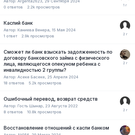
Автор:
Argenta2623
,
29 Сентября 2024
0
ответов
2.2k
просмотров
Каспий банк
Автор:
Каниева Венера
,
15 Мая 2024
1
ответ
2.9k
просмотров
Сможет ли банк взыскать задолженность по
договору банковского займа с физического
лица, являющегося опекуном ребенка с
инвалидностью 2 группы?
Автор:
Асеке Басеке
,
25 Апреля 2024
18
ответов
5.2k
просмотров
Ошибочный перевод, возврат средств
Автор:
Гость Шынар
,
23 Августа 2022
8
ответов
10.8k
просмотров
Восстановление отношений с каспи банком
Автор:
Ali056
,
29 Марта 2024