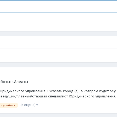
боты: г.Алматы
идического управления. 1.Указать город (а), в котором будет осу
 ведущий/главный/старший специалист Юридического управления. 3
(и еще 9 )
судебник