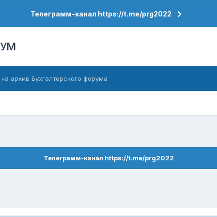
Телеграмм-канал https://t.me/prg2022
РУМ
 на архив Бухгалтерского форума
Телеграмм-канал https://t.me/prg2022