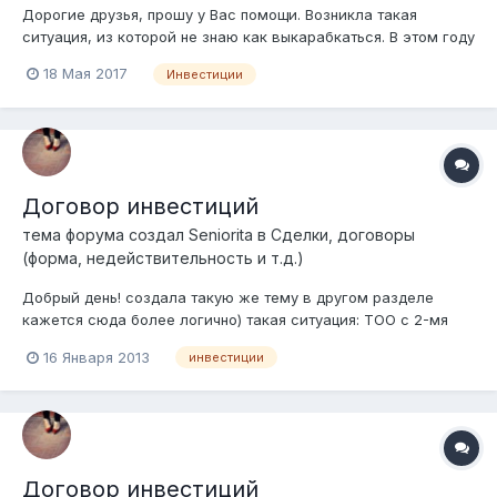
Дорогие друзья, прошу у Вас помощи. Возникла такая
ситуация, из которой не знаю как выкарабкаться. В этом году
нааша компания заключила договор с инвест комитетом РК
18 Мая 2017
Инвестиции
о предоставлении инвестиционных преференций об
освобождении от таможенных платежей по поставкам сырья
из-за рубежа. В заяв...
Договор инвестиций
тема форума создал
Seniorita
в
Сделки, договоры
(форма, недействительность и т.д.)
Добрый день! создала такую же тему в другом разделе
кажется сюда более логично) такая ситуация: ТОО с 2-мя
учредителями, один гражданин РК, один гражданин РФ
16 Января 2013
инвестиции
учредитель гражданин РФ хочет помочь финансово ТОО и
дать деньги, оформить хочет договором инвестиций теперь
вопрос) чем руководствоваться...
Договор инвестиций