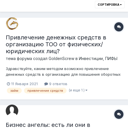
СОРТИРОВКА
Привлечение денежных средств в
организацию ТОО от физических/
юридических лиц?
тема форума создал
GoldenScrew
в
Инвестиции, ПИФЫ
Здравствуйте, каким методом возможно привлечение
денежных средств в организацию для повышения оборотных
средств с обещанием вознаграждания? Законно ли
11 Января 2021
9 ответов
привлекать средства/инвестиции обычной организации,
(и еще 1 )
займ
привлечение средств
занимающейся поставками товаров с обещанием выплатить
вознаграждение по обычному догово...
Бизнес ангелы: есть ли они в