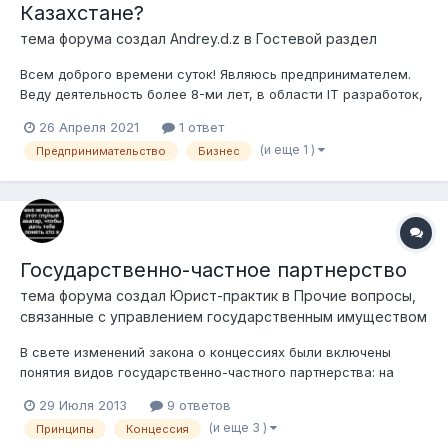
Казахстане?
тема форума создал
Andrey.d.z
в
Гостевой раздел
Всем доброго времени суток! Являюсь предпринимателем.
Веду деятельность более 8-ми лет, в области IT разработок,
интеграций для бизнеса и автоматизации предприятий.
26 Апреля 2021
1 ответ
Казалось бы, весьма перспективное направление, более
(и еще 1 )
Предпринимательство
Бизнес
того приоритетный сектор экономики для Казахстана. Есть и
серьезные специалис...
Государственно-частное партнерство
тема форума создал
Юрист-практик
в
Прочие вопросы,
связанные с управлением государственным имуществом
В свете изменений закона о концессиях были включены
понятия видов государственно-частного партнерства: на
институциональное и контрактное. Отсюда возникают
29 Июля 2013
9 ответов
вопросы про институциональное государственно-частное
(и еще 3 )
Принципы
Концессия
партнерство (ГЧП), которое реализуется в рамках