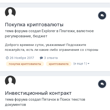
деятельности юридических лиц с участием го...
Покупка криптовалюты
тема форума создал
Explorer
в
Платежи, валютное
регулирование, бюджет
Доброго времени суток, уважаемые! Подскажите
пожалуйста, есть ли какие-либо ограничения со стороны
казахстанского законодательства на инвестиции/покупку
26 Ноября 2017
3 ответа
криптовалюты? То есть если наша компания вместо того
(и еще 1 )
покупка криптовалюты
криптовалюта
чтобы инвестировать средства в банк на традиционные
депозиты, предпочтет на эти средства...
Инвестиционный контракт
тема форума создал
Пятачок
в
Поиск текстов
документов