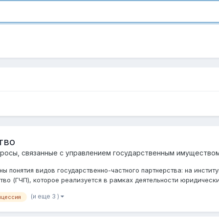
тво
росы, связанные с управлением государственным имущество
ны понятия видов государственно-частного партнерства: на инстит
во (ГЧП), которое реализуется в рамках деятельности юридических 
(и еще 3 )
нцессия