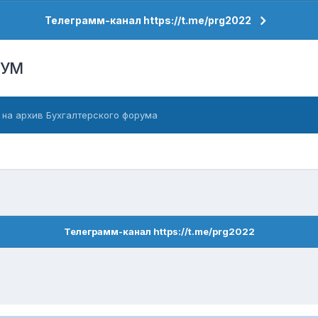
Телеграмм-канал https://t.me/prg2022
РУМ
 на архив Бухгалтерского форума
Телеграмм-канал https://t.me/prg2022