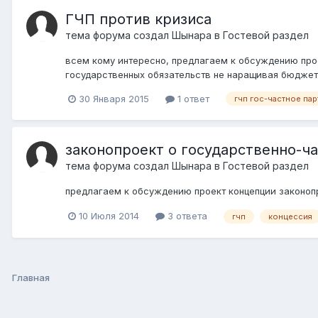
ГЧП против кризиса
тема форума создал
Шынара
в
Гостевой раздел
всем кому интересно, предлагаем к обсуждению прое
государственных обязательств не наращивая бюджетн
30 Января 2015
1 ответ
гчп гос-частное па
законопроект о государственно-ч
тема форума создал
Шынара
в
Гостевой раздел
предлагаем к обсуждению проект концепции законоп
10 Июля 2014
3 ответа
гчп
концессия
Главная