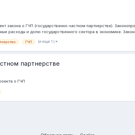
кт закона о ГЧП (государственно-частном партнерстве). Законопр
ые расходы и долю государственного сектора в экономике. Законо
(и еще 1 )
ртнерство
ГЧП
астном партнерстве
роекта о ГЧП