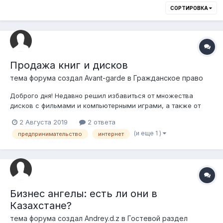
СОРТИРОВКА
Продажа книг и дисков
тема форума создал
Avant-garde
в
Гражданское право
Доброго дня! Недавно решил избавиться от множества
дисков с фильмами и компьютерными играми, а также от
большинства своих книг путём их продажи через Instagram и
2 Августа 2019
2 ответа
OLX. Однако, поскольку дисков и книг довольно много, у
(и еще 1 )
предпринимательство
интернет
меня возник вопрос о законности этого действия без
регистрации в качестве ИП. Говор...
Бизнес ангелы: есть ли они в
Казахстане?
тема форума создал
Andrey.d.z
в
Гостевой раздел