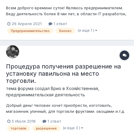
Всем доброго времени суток! Являюсь предпринимателем.
Веду деятельность более 8-ми лет, в области IT разработок,
интеграций для бизнеса и автоматизации предприятий.
26 Апреля 2021
1 ответ
Казалось бы, весьма перспективное направление, более
(и еще 1 )
Предпринимательство
Бизнес
того приоритетный сектор экономики для Казахстана. Есть и
серьезные специалис...
Процедура получения разрешение на
установку павильона на место
торговли.
тема форума создал
Врио
в
Хозяйственная,
предпринимательская деятельность
Добрый день! Человек хочет приобрести, изготовить,
магазинчик уличный, для торговли фруктами. овощами и.т.д.
присмотрел место, сходил куда то к кому то, получил
5 Июля 2018
1 ответ
топосъемку, ему говорят через время что это место не
(и еще 3 )
торговля
разрешение
просто получить, не понятно почему, хотя ранее проблем не