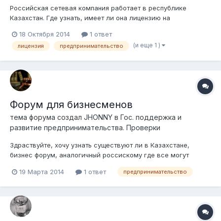
Российская сетевая компания работает в республике
Казахстан. Где узнать, имеет ли она лицензию на
предпринимательскую деятельность? Деньги за участие в
18 Октября 2014
1 ответ
проекте переводятся на личный счет президента компании в
(и еще 1 )
лицензия
предпринимательство
Казкоммерцбанке. Оттуда же выплачиваются заработанные
суммы, т.е. участники не выплачивают...
Форум для бизнесменов
тема форума создал
JHONNY
в
Гос. поддержка и
развитие предпринимательства. Проверки
Здраствуйте, хочу узнать существуют ли в Казахстане,
бизнес форум, аналогичный россискому где все могут
общаться насчет бизнес идей, поддержки
19 Марта 2014
1 ответ
предпринимательство
предпринимательства, практики применения бизнес идей?