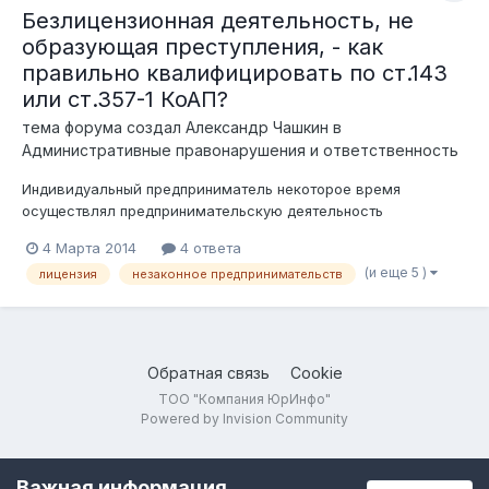
Безлицензионная деятельность, не
образующая преступления, - как
правильно квалифицировать по ст.143
или ст.357-1 КоАП?
тема форума создал
Александр Чашкин
в
Административные правонарушения и ответственность
Индивидуальный предприниматель некоторое время
осуществлял предпринимательскую деятельность
(определенный вид) без необходимой лицензии. Допустим,
4 Марта 2014
4 ответа
деятельность туроператора. На момент выявления деяния,
(и еще 5 )
лицензия
незаконное предпринимательств
полученный ИП размер дохода недостаточен для
образования состава преступления по ст.190 УК РК....
Обратная связь
Cookie
ТОО "Компания ЮрИнфо"
Powered by Invision Community
Важная информация