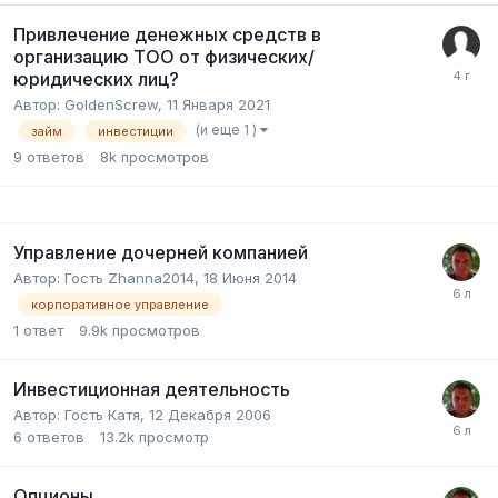
Привлечение денежных средств в
организацию ТОО от физических/
юридических лиц?
Автор:
GoldenScrew
,
11 Января 2021
(и еще 1 )
займ
инвестиции
9
ответов
8k
просмотров
Управление дочерней компанией
Автор:
Гость Zhanna2014
,
18 Июня 2014
корпоративное управление
1
ответ
9.9k
просмотров
Инвестиционная деятельность
Автор:
Гость Катя
,
12 Декабря 2006
6
ответов
13.2k
просмотр
Опционы