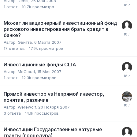
Автор:
Denis
,
26 Мая 2008
1
ответ
10.7k
просмотра
Может ли акционерный инвестиционный фонд
рискового инвестирования брать кредит в
банке?
Автор:
Эвитта
,
6 Марта 2007
17
ответов
17.9k
просмотров
Инвестиционные фонды США
Автор:
McCloud
,
15 Мая 2007
1
ответ
12.3k
просмотров
Прямой инвестор vs Непрямой инвестор,
понятие, различие
Автор:
Werewolf
,
20 Ноября 2007
3
ответа
14.1k
просмотров
Инвестиции Государственные натурные
гранты (процедура)