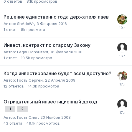
0
ответов
8.1k
просмотров
Решение единственно года держателя паев
Автор:
ShAdoW-
,
3 Февраля 2016
1
ответ
8k
просмотр
Инвест. контракт по старому Закону
Автор:
Legal Сonsultant
,
16 Февраля 2010
1
ответ
10.5k
просмотра
Когда инвестирование будет всем доступно?
Автор:
Гость Сергей
,
22 Апреля 2009
12
ответов
14.3k
просмотра
Отрицательный инвестиционный доход
1
2
Автор:
Гость Олег
,
20 Ноября 2008
43
ответа
49.1k
просмотров