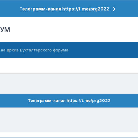
Телеграмм-канал https://t.me/prg2022
РУМ
 на архив Бухгалтерского форума
Телеграмм-канал https://t.me/prg2022