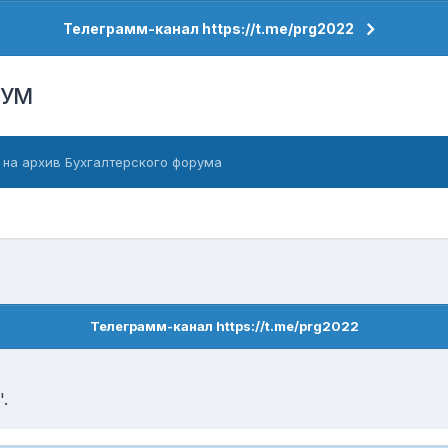
Телеграмм-канал https://t.me/prg2022
РУМ
 на архив Бухгалтерского форума
Телеграмм-канал https://t.me/prg2022
.