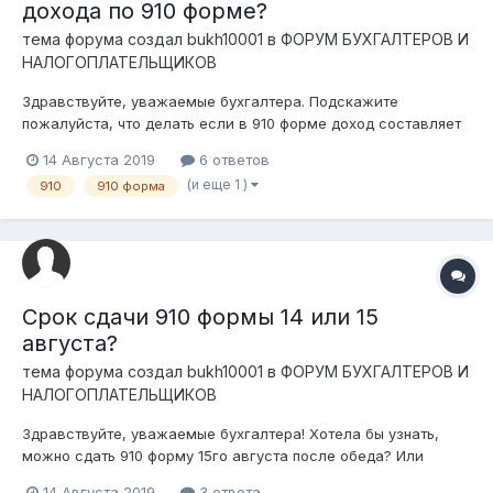
дохода по 910 форме?
тема форума создал
bukh10001
в
ФОРУМ БУХГАЛТЕРОВ И
НАЛОГОПЛАТЕЛЬЩИКОВ
Здравствуйте, уважаемые бухгалтера. Подскажите
пожалуйста, что делать если в 910 форме доход составляет
500.000, а зарплата 900.000. Так можно заполнять? Дело в
14 Августа 2019
6 ответов
том что зарплата выдавалась из средств по предоплате.
(и еще 1 )
910
910 форма
Работы по ним будут закрыты только во 2 полугодие. Что
делать? Можн...
Срок сдачи 910 формы 14 или 15
августа?
тема форума создал
bukh10001
в
ФОРУМ БУХГАЛТЕРОВ И
НАЛОГОПЛАТЕЛЬЩИКОВ
Здравствуйте, уважаемые бухгалтера! Хотела бы узнать,
можно сдать 910 форму 15го августа после обеда? Или
обязательно сдать ДО 15го? Какие штрафы
14 Августа 2019
3 ответа