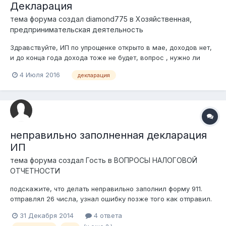
Декларация
тема форума создал
diamond775
в
Хозяйственная,
предпринимательская деятельность
Здравствуйте, ИП по упрощенке открыто в мае, доходов нет,
и до конца года дохода тоже не будет, вопрос , нужно ли
подавать декларацию, какую нужно подавать, если дохода
4 Июля 2016
декларация
нет?
неправильно заполненная декларация
ИП
тема форума создал Гость в
ВОПРОСЫ НАЛОГОВОЙ
ОТЧЕТНОСТИ
подскажите, что делать неправильно заполнил форму 911.
отправлял 26 числа, узнал ошибку позже того как отправил.
думал отзовут с ошибкой и заполню по новой, но уже 31
31 Декабря 2014
4 ответа
число и до сих пор стоит статус "принята" что в данном