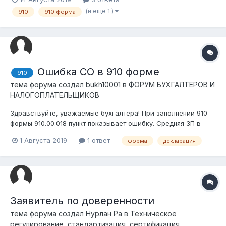
предусматриваются в случае сдачи декларации позднее
(и еще 1 )
910
910 форма
15го? Заранее благодарю!
Ошибка СО в 910 форме
910
тема форума создал
bukh10001
в
ФОРУМ БУХГАЛТЕРОВ И
НАЛОГОПЛАТЕЛЬЩИКОВ
Здравствуйте, уважаемые бухгалтера! При заполнении 910
формы 910.00.018 пункт показывает ошибку. Средняя ЗП в
нашем ТОО 321,250 тг. Так как официальная зарплата
1 Августа 2019
1 ответ
форма
декларация
директора 600,000, а бухгалтера 42500. Так как ЗП
директора превышает 25МРП (297 500тг), СО оплачивали по
максимальному доходу...
Заявитель по доверенности
тема форума создал
Нурлан Ра
в
Техническое
регулирование, стандартизация, сертификация