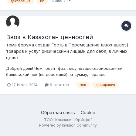
(и еще 2 )
декларация
ип
случае делать? самому отзывать? "дополнительную"
отправлять?
Ввоз в Казахстан ценностей
тема форума создал Гость в
Перемещение (ввоз-вывоз)
товаров и услуг физическими лицами для себя, в личных
целях
Добрый день! Чем грозит физ. лицу незадекларированный
банковский чек (не дорожный) на сумму, гораздо
превышающую 10 000 долл. И что делать БВУ, если принесли
17 Июля 2014
6 ответов
чек
декларация
такой чек на инкассо. В законе о валютном контроле указано
только то, что нужна декларация, а принимать или нет такой
чек не указано. Спасибо!...
Обратная связь
Cookie
ТОО "Компания ЮрИнфо"
Powered by Invision Community