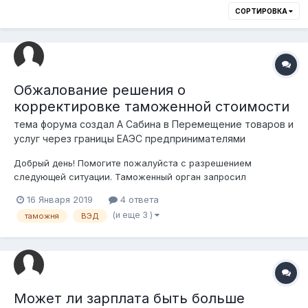
СОРТИРОВКА
Обжалование решения о
корректировке таможенной стоимости
тема форума создал
А Сабина
в
Перемещение товаров и
услуг через границы ЕАЭС предпринимателями
Добрый день! Помогите пожалуйста с разрешением
следующей ситуации. Таможенный орган запросил
дополнительные документы, дата регистрации декларации на
16 Января 2019
4 ответа
товары - 04.10.2018г., документы по факту были
(и еще 3 )
таможня
ВЭД
предоставлены 07.12.2018 г. , 05.12.2018 г. - вышло решение о
корректировке таможенной стоимости....
Может ли зарплата быть больше