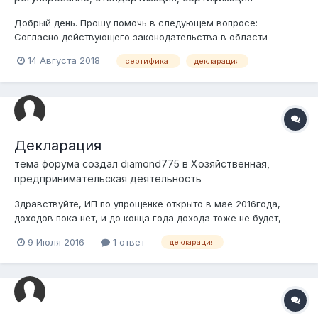
Добрый день. Прошу помочь в следующем вопросе:
Согласно действующего законодательства в области
технического регулирования, при декларировании
14 Августа 2018
сертификат
декларация
соответствия продукции (ДС), Заявитель обязан проставить
на ДС свою подпись и печать. Вместе с тем, в связи с
какими-то внутренними процессами, Заявител...
Декларация
тема форума создал
diamond775
в
Хозяйственная,
предпринимательская деятельность
Здравствуйте, ИП по упрощенке открыто в мае 2016года,
доходов пока нет, и до конца года дохода тоже не будет,
вопрос , нужно ли подавать декларацию?
9 Июля 2016
1 ответ
декларация