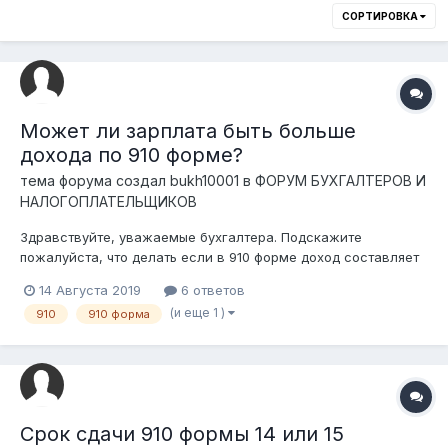
СОРТИРОВКА
Может ли зарплата быть больше
дохода по 910 форме?
тема форума создал
bukh10001
в
ФОРУМ БУХГАЛТЕРОВ И
НАЛОГОПЛАТЕЛЬЩИКОВ
Здравствуйте, уважаемые бухгалтера. Подскажите
пожалуйста, что делать если в 910 форме доход составляет
500.000, а зарплата 900.000. Так можно заполнять? Дело в
14 Августа 2019
6 ответов
том что зарплата выдавалась из средств по предоплате.
(и еще 1 )
910
910 форма
Работы по ним будут закрыты только во 2 полугодие. Что
делать? Можн...
Срок сдачи 910 формы 14 или 15