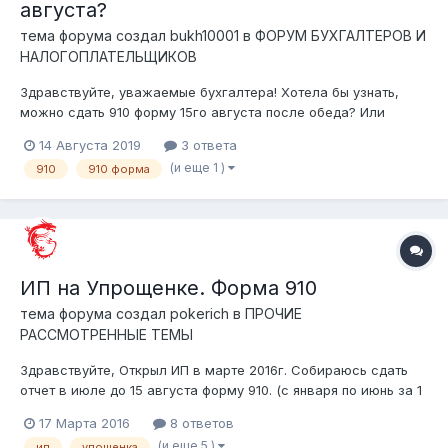
августа?
тема форума создал
bukh10001
в
ФОРУМ БУХГАЛТЕРОВ И
НАЛОГОПЛАТЕЛЬЩИКОВ
Здравствуйте, уважаемые бухгалтера! Хотела бы узнать,
можно сдать 910 форму 15го августа после обеда? Или
обязательно сдать ДО 15го? Какие штрафы
14 Августа 2019
3 ответа
предусматриваются в случае сдачи декларации позднее
(и еще 1 )
910
910 форма
15го? Заранее благодарю!
ИП на Упрощенке. Форма 910
тема форума создал
pokerich
в
ПРОЧИЕ
РАССМОТРЕННЫЕ ТЕМЫ
Здравствуйте, Открыл ИП в марте 2016г. Собираюсь сдать
отчет в июле до 15 августа форму 910. (с января по июнь за 1
квартал) Доходы по месяцам: 1)март-190000 190 000 ( СН = 2
17 Марта 2016
8 ответов
850, СО = 9 500 ) 2)апрель-470000 228 590 ( СН = 7 050, СО =
(и еще 5 )
ип
упощенка