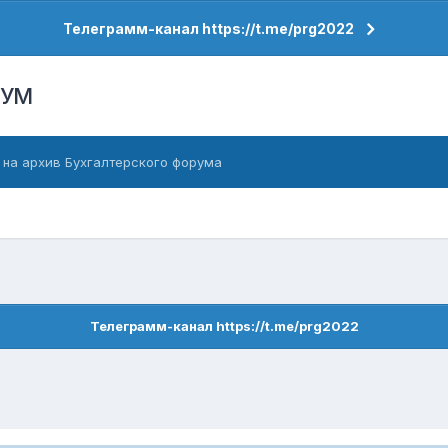
Телеграмм-канал https://t.me/prg2022
РУМ
 на архив Бухгалтерского форума
Телеграмм-канал https://t.me/prg2022