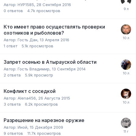
Автор:
НУР1585
,
28 Сентября 2016
0
ответов
4.7k
просмотров
Кто имеет право осуществлять проверки
охотников и рыболовов?
Автор:
Гость Дан
,
13 Апреля 2016
1
ответ
5.1k
просмотров
Запрет осенью в Атырауской области
Автор:
Гость Владимир
,
13 Сентября 2014
2
ответа
5.9k
просмотр
Конфликт с соседкой
Автор:
Alena456
,
26 Августа 2015
3
ответа
6.2k
просмотров
Разрешение на нарезное оружие
Автор:
Иной
,
15 Декабря 2009
9
ответов
11.7k
просмотров