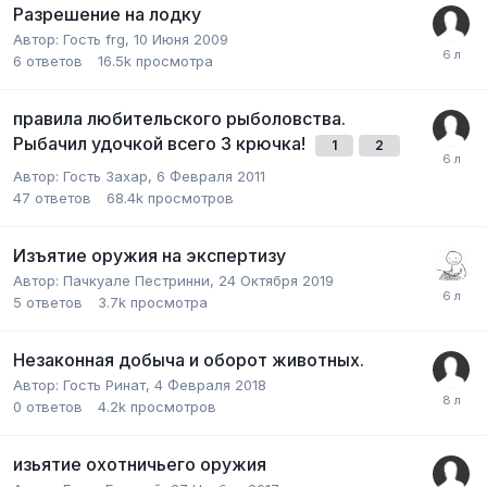
Разрешение на лодку
Автор:
Гость frg
,
10 Июня 2009
6
ответов
16.5k
просмотра
правила любительского рыболовства.
Рыбачил удочкой всего 3 крючка!
1
2
Автор:
Гость Захар
,
6 Февраля 2011
47
ответов
68.4k
просмотров
Изъятие оружия на экспертизу
Автор:
Пачкуале Пестринни
,
24 Октября 2019
5
ответов
3.7k
просмотра
Незаконная добыча и оборот животных.
Автор:
Гость Ринат
,
4 Февраля 2018
0
ответов
4.2k
просмотров
изьятие охотничьего оружия