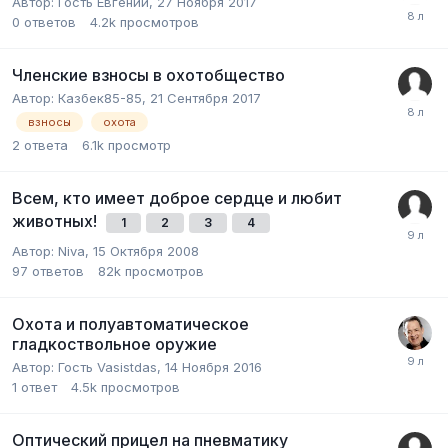
Автор:
Гость Евгений
,
27 Ноября 2017
0
ответов
4.2k
просмотров
Членские взносы в охотобщество
Автор:
Казбек85-85
,
21 Сентября 2017
взносы
охота
2
ответа
6.1k
просмотр
Всем, кто имеет доброе сердце и любит
животных!
1
2
3
4
Автор:
Niva
,
15 Октября 2008
97
ответов
82k
просмотров
Охота и полуавтоматическое
гладкоствольное оружие
Автор:
Гость Vasistdas
,
14 Ноября 2016
1
ответ
4.5k
просмотров
Оптический прицел на пневматику