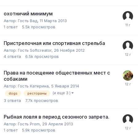
охотничий минимум
Автор:
Гость Вад
,
11 Марта 2013
1
ответ
5.5k
просмотров
Пристрелочная или спортивная стрельба
Автор:
Гость Softcreator
,
26 Ноября 2012
4
ответа
6.5k
просмотров
Права на посещение общественных мест с
собаками
Автор:
Гость Катерина
,
5 Января 2014
(и еще 3 )
dogs
рестораны
3
ответа
7.7k
просмотров
Рыбная ловля в период сезонного запрета.
Автор:
Гость Prom
,
29 Апреля 2013
1
ответ
5.9k
просмотров