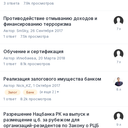
3
ответа
7.9k
просмотров
Противодействие отмыванию доходов и
финансированию терроризма
Автор:
SmSky
,
26 Сентября 2017
1
ответ
7.5k
просмотра
Обучение и сертификация
Автор:
Илюбаева
,
20 Марта 2018
1
ответ
8.1k
просмотров
Реализация залогового имущества банком
Автор:
Nick_KZ
,
1 Октября 2017
(и еще 2 )
Залог
Банк
1
ответ
8.2k
просмотров
Разрешение Нацбанка РК на выпуск и
размещение ц.б. за рубежом для
организаций-резидентов по Закону о РЦБ