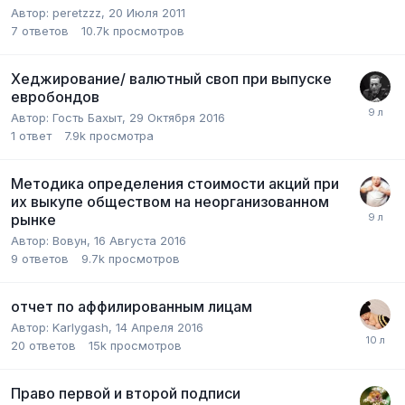
Автор:
peretzzz
,
20 Июля 2011
7
ответов
10.7k
просмотров
Хеджирование/ валютный своп при выпуске
евробондов
Автор:
Гость Бахыт
,
29 Октября 2016
1
ответ
7.9k
просмотра
Методика определения стоимости акций при
их выкупе обществом на неорганизованном
рынке
Автор:
Вовун
,
16 Августа 2016
9
ответов
9.7k
просмотров
отчет по аффилированным лицам
Автор:
Karlygash
,
14 Апреля 2016
20
ответов
15k
просмотров
Право первой и второй подписи