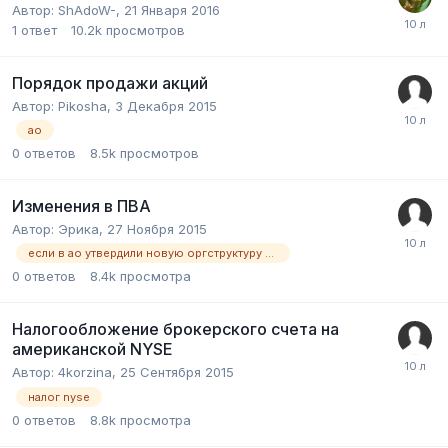
Автор:
ShAdoW-
,
21 Января 2016
1
ответ
10.2k
просмотров
Порядок продажи акций
Автор:
Pikosha
,
3 Декабря 2015
ао
0
ответов
8.5k
просмотров
Изменения в ПВА
Автор:
Эрика
,
27 Ноября 2015
если в ао утвердили новую оргструктуру обязательно ли в 15-дневный срок вносить изменения в пва в нб рк?
0
ответов
8.4k
просмотра
Налогообложение брокерского счета на
американской NYSE
Автор:
4korzina
,
25 Сентября 2015
налог nyse
0
ответов
8.8k
просмотра