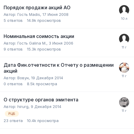
Порядок продажи акций АО
Автор:
Гость Madis
,
17 Июня 2008
5
ответов
14.9k
просмотров
Номинальная соимость акции
Автор:
Гость Galina M.
,
3 Июня 2006
9
ответов
15.3k
просмотров
Дата Фин.отчетности к Отчету о размещении
акций
Автор:
Вовун
,
19 Декабря 2014
0
ответов
8.5k
просмотра
О структуре органов эмитента
Автор:
hirurg
,
9 Декабря 2014
РЦБ
23
ответа
10.4k
просмотра