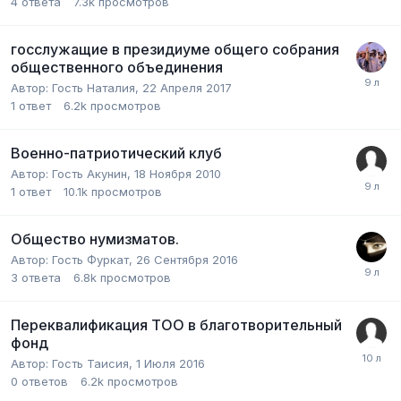
4
ответа
7.3k
просмотров
госслужащие в президиуме общего собрания
общественного объединения
Автор:
Гость Наталия
,
22 Апреля 2017
1
ответ
6.2k
просмотров
Военно-патриотический клуб
Автор:
Гость Акунин
,
18 Ноября 2010
1
ответ
10.1k
просмотров
Общество нумизматов.
Автор:
Гость Фуркат
,
26 Сентября 2016
3
ответа
6.8k
просмотров
Переквалификация ТОО в благотворительный
фонд
Автор:
Гость Таисия
,
1 Июля 2016
0
ответов
6.2k
просмотров