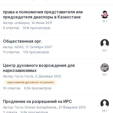
права и полномочия представителя или
председателя диаспоры в Казахстане
Автор:
urdiaspor
,
14 Июня 2011
9
ответов
14.1k
просмотров
Общественная орг.
Автор:
ADAS
,
17 Октября 2007
11
ответов
17k
просмотров
Центр духовного возрождения для
наркозависимых
Автор:
Гость Гость
,
2 Декабря 2012
наркомания духовное исцелени
10
ответов
9.5k
просмотров
Продление на разрешений на ИРС
Автор:
Гость Олжас Батырбеков
,
21 Февраля 2012
2
ответа
9.6k
просмотров