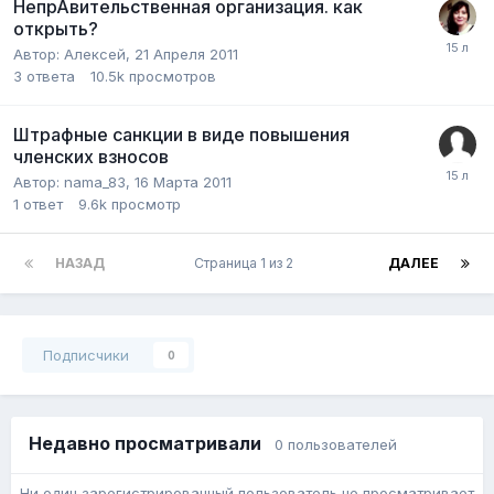
НепрАвительственная организация. как
открыть?
Автор:
Алекceй
,
21 Апреля 2011
3
ответа
10.5k
просмотров
Штрафные санкции в виде повышения
членских взносов
Автор:
nama_83
,
16 Марта 2011
1
ответ
9.6k
просмотр
НАЗАД
Страница 1 из 2
ДАЛЕЕ
Подписчики
0
Недавно просматривали
0 пользователей
Ни один зарегистрированный пользователь не просматривает