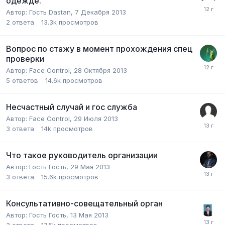
одежде.
Автор:
Гость Dastan
,
7 Декабря 2013
2
ответа
13.3k
просмотров
Вопрос по стажу в момент прохождения спец
проверки
Автор:
Face Control
,
28 Октября 2013
5
ответов
14.6k
просмотров
Несчастный случай и гос служба
Автор:
Face Control
,
29 Июля 2013
3
ответа
14k
просмотров
Что такое руководитель организации
Автор:
Гость Гость
,
29 Мая 2013
3
ответа
15.6k
просмотров
Консультативно-совещательный орган
Автор:
Гость Гость
,
13 Мая 2013
3
ответа
17.5k
просмотров