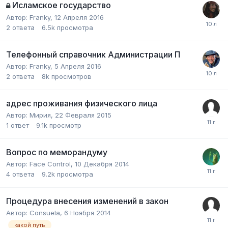
Исламское государство
Автор:
Franky
,
12 Апреля 2016
2
ответа
6.5k
просмотра
Телефонный справочник Администрации П
Автор:
Franky
,
5 Апреля 2016
2
ответа
8k
просмотров
адрес проживания физического лица
Автор:
Мирия
,
22 Февраля 2015
1
ответ
9.1k
просмотр
Вопрос по меморандуму
Автор:
Face Control
,
10 Декабря 2014
4
ответа
9.2k
просмотра
Процедура внесения изменений в закон
Автор:
Consuela
,
6 Ноября 2014
какой путь