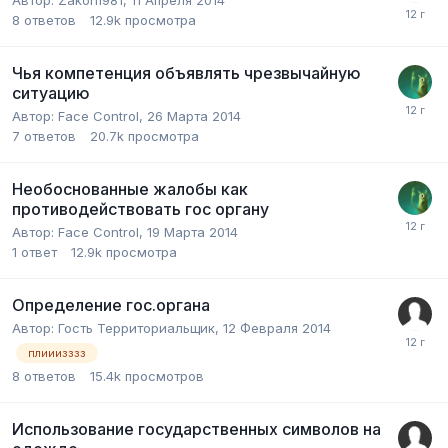
Автор:
Zakon1981
,
11 Апреля 2014
8
ответов
12.9k
просмотра
Чья компетенция объявлять чрезвычайную
ситуацию
Автор:
Face Control
,
26 Марта 2014
7
ответов
20.7k
просмотра
Необоснованные жалобы как
противодействовать гос органу
Автор:
Face Control
,
19 Марта 2014
1
ответ
12.9k
просмотра
Определение гос.органа
Автор:
Гость Территориальщик
,
12 Февраля 2014
плииизззз
8
ответов
15.4k
просмотров
Использование государственных символов на