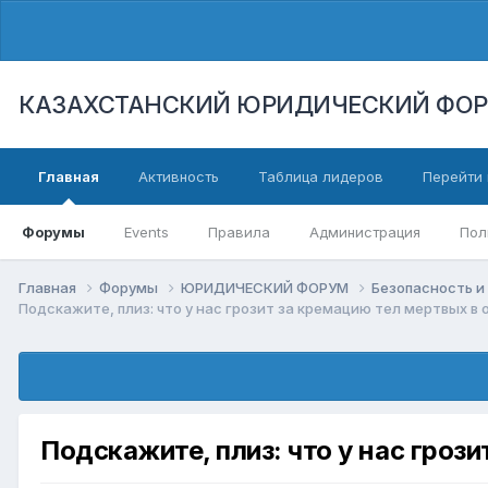
КАЗАХСТАНСКИЙ ЮРИДИЧЕСКИЙ ФО
Главная
Активность
Таблица лидеров
Перейти 
Форумы
Events
Правила
Администрация
Пол
Главная
Форумы
ЮРИДИЧЕСКИЙ ФОРУМ
Безопасность и
Подскажите, плиз: что у нас грозит за кремацию тел мертвых 
Подскажите, плиз: что у нас гроз