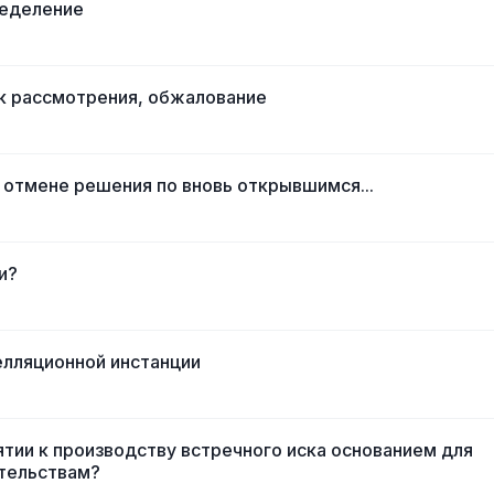
ределение
ок рассмотрения, обжалование
б отмене решения по вновь открывшимся...
и?
лляционной инстанции
ятии к производству встречного иска основанием для
тельствам?