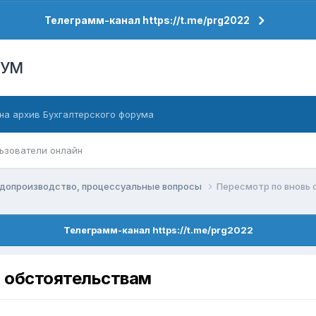
Телеграмм-канал https://t.me/prg2022
РУМ
на архив Бухгалтерского форума
ьзователи онлайн
допроизводство, процессуальные вопросы
Пересмотр по вновь
Телеграмм-канал https://t.me/prg2022
 обстоятельствам