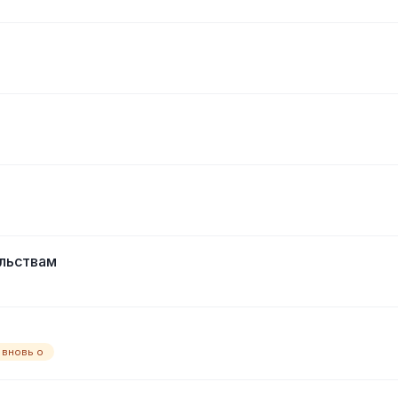
льствам
вновь о