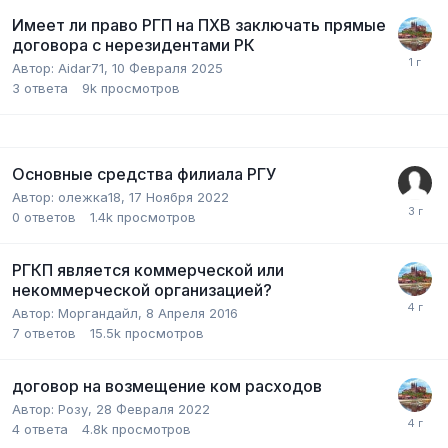
Имеет ли право РГП на ПХВ заключать прямые
договора с нерезидентами РК
Автор:
Aidar71
,
10 Февраля 2025
3
ответа
9k
просмотров
Основные средства филиала РГУ
Автор:
олежка18
,
17 Ноября 2022
0
ответов
1.4k
просмотров
РГКП является коммерческой или
некоммерческой организацией?
Автор:
Моргандайл
,
8 Апреля 2016
7
ответов
15.5k
просмотров
договор на возмещение ком расходов
Автор:
Розу
,
28 Февраля 2022
4
ответа
4.8k
просмотров