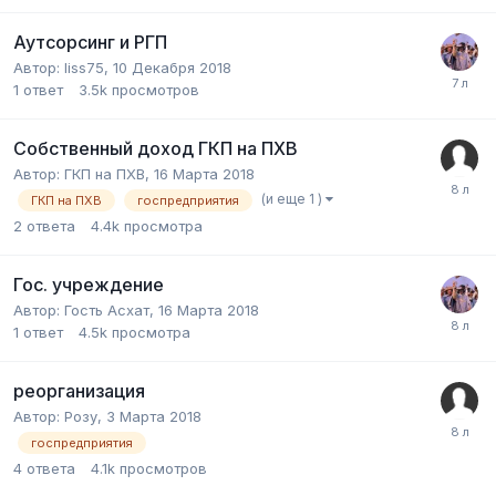
Аутсорсинг и РГП
Автор:
liss75
,
10 Декабря 2018
1
ответ
3.5k
просмотров
Собственный доход ГКП на ПХВ
Автор:
ГКП на ПХВ
,
16 Марта 2018
(и еще 1 )
ГКП на ПХВ
госпредприятия
2
ответа
4.4k
просмотра
Гос. учреждение
Автор:
Гость Асхат
,
16 Марта 2018
1
ответ
4.5k
просмотра
реорганизация
Автор:
Розу
,
3 Марта 2018
госпредприятия
4
ответа
4.1k
просмотров