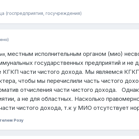
а (госпредприятия, госучреждения)
ено)
местным исполнительным органом (мио)
несв
ция,
ммунальных государственных предприятий и не д
е КГКП части чистого дохода. Мы являемся КГК
ктера, чтобы мы перечислили часть чистого дох
рматив отчисления части чистого дохода.
Однако
ятии, а не для областных.
Насколько правомерно
части чистого дохода, т.к у МИО отсутствует но
телем Розу