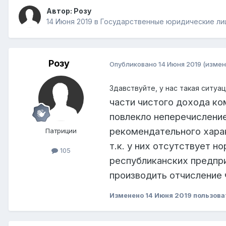
Автор:
Розу
14 Июня 2019
в
Государственные юридические лиц
Розу
Опубликовано
14 Июня 2019
(измен
Здавствуйте, у нас такая ситуа
части чистого дохода ко
повлекло неперечислени
рекомендательного хара
Патриции
т.к. у них
отсутствует но
105
республиканских предпри
производить отчисление 
Изменено
14 Июня 2019
пользова