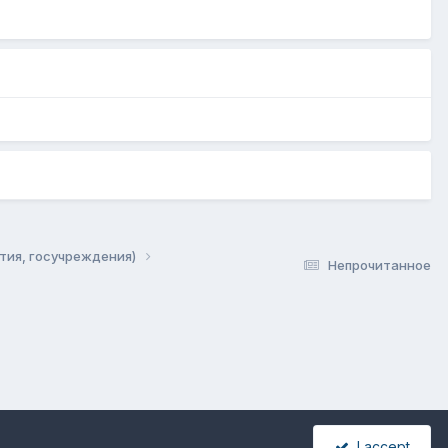
тия, госучреждения)
Непрочитанное
I accept