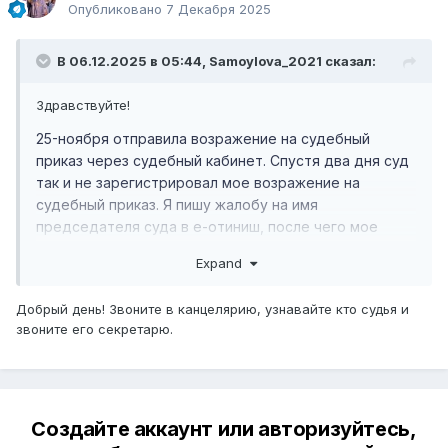
Опубликовано
7 Декабря 2025
В 06.12.2025 в 05:44,
Samoylova_2021
сказал:
Здравствуйте!
25-ноября отправила возражение на судебный
приказ через судебный кабинет. Спустя два дня суд
так и не зарегистрировал мое возражение на
судебный приказ. Я пишу жалобу на имя
председателя суда в е-отиниш, после чего мое
возражение на судебный приказ регистрируют без
Expand
указания даты, по итогу спустя больше десяти
рабочих дней мне так и не ответили на возражение
Добрый день! Звоните в канцелярию, узнавайте кто судья и
на судебный приказ. Как быть?
звоните его секретарю.
Создайте аккаунт или авторизуйтесь,