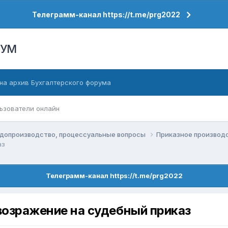
Телеграмм-канал https://t.me/prg2022
РУМ
на архив Бухгалтерского форума
ьзователи онлайн
допроизводство, процессуальные вопросы
Приказное производ
аз
Телеграмм-канал https://t.me/prg2022
 возражение на судебный приказ