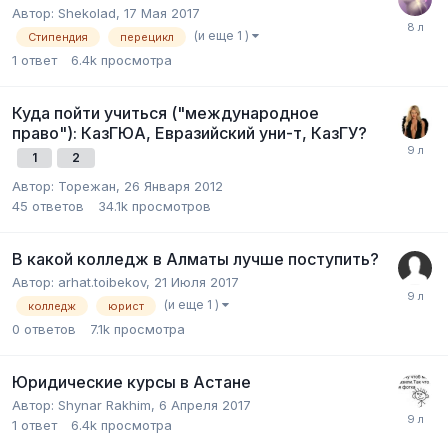
Автор:
Shekolad
,
17 Мая 2017
(и еще 1 )
Стипендия
перецикл
1
ответ
6.4k
просмотра
Куда пойти учиться ("международное
право"): КазГЮА, Евразийский уни-т, КазГУ?
1
2
Автор:
Торежан
,
26 Января 2012
45
ответов
34.1k
просмотров
В какой колледж в Алматы лучше поступить?
Автор:
arhat.toibekov
,
21 Июля 2017
(и еще 1 )
колледж
юрист
0
ответов
7.1k
просмотра
Юридические курсы в Астане
Автор:
Shynar Rakhim
,
6 Апреля 2017
1
ответ
6.4k
просмотра