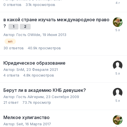
0
ответов
3.1k
просмотров
в какой стране изучать международное право
?
1
2
Автор:
Гость OWilde
,
19 Июня 2013
мп
30
ответов
40.9k
просмотров
Юридическое образование
Автор:
SnM
,
23 Февраля 2021
4
ответа
4.8k
просмотров
Берут ли в академию КНБ девушек?
Автор:
Гость Айгерим
,
23 Сентября 2009
21
ответ
73.7k
просмотр
Мелкое хулиганство
Автор:
Seit
,
16 Марта 2017