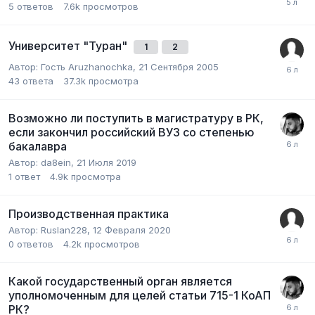
5
ответов
7.6k
просмотров
Университет "Туран"
1
2
Автор:
Гость Aruzhanochka
,
21 Сентября 2005
43
ответа
37.3k
просмотра
Возможно ли поступить в магистратуру в РК,
если закончил российский ВУЗ со степенью
бакалавра
Автор:
da8ein
,
21 Июля 2019
1
ответ
4.9k
просмотра
Производственная практика
Автор:
Ruslan228
,
12 Февраля 2020
0
ответов
4.2k
просмотров
Какой государственный орган является
уполномоченным для целей статьи 715-1 КоАП
РК?