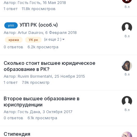
Автор:
Гость Гость
,
16 Мая 2018
1
ответ
11.8k
просмотров
УПП РК (особ.ч)
упп
Автор:
Artur Dauirov
,
6 Февраля 2018
(и еще 2 )
кража
УК рк
0
ответов
6.2k
просмотра
Сколько стоит высшее юридическое
образование в РК?
Автор:
Ruvim Bormentahl
,
25 Ноября 2015
1
ответ
7.9k
просмотр
Второе высшее образование в
юриспруденции
Автор:
Гость Дана
,
3 Октября 2017
0
ответов
6.1k
просмотра
Стипендия