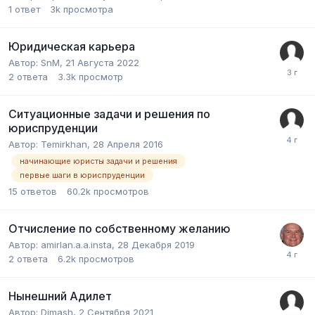
1
ответ
3k
просмотра
Юридическая карьера
Автор:
SnM
,
21 Августа 2022
2
ответа
3.3k
просмотр
Ситуационные задачи и решения по
юриспруденции
Автор:
Temirkhan
,
28 Апреля 2016
начинающие юристы задачи и решения
первые шаги в юриспруденции
15
ответов
60.2k
просмотров
Отчисление по собственному желанию
Автор:
amirlan.a.a.insta
,
28 Декабря 2019
2
ответа
6.2k
просмотров
Нынешний Адилет
Автор:
Dimash
,
2 Сентября 2021