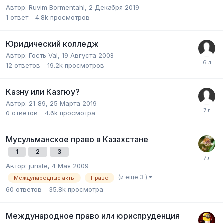
Автор:
Ruvim Bormentahl
,
2 Декабря 2019
1
ответ
4.8k
просмотров
Юридический колледж
Автор:
Гость Val
,
19 Августа 2008
12
ответов
19.2k
просмотров
Казну или Казгюу?
Автор:
21_89
,
25 Марта 2019
0
ответов
4.6k
просмотра
Мусульманское право в Казахстане
1
2
3
Автор:
juriste
,
4 Мая 2009
(и еще 3 )
Международные акты
Право
60
ответов
35.8k
просмотра
Международное право или юриспруденция