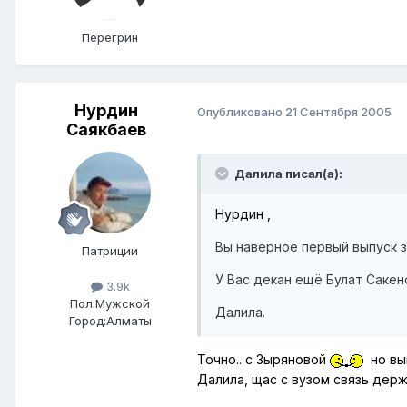
Перегрин
Нурдин
Опубликовано
21 Сентября 2005
Саякбаев
Далила писал(а):
Нурдин ,
Вы наверное первый выпуск з
Патриции
У Вас декан ещё Булат Сакен
3.9k
Пол:
Мужской
Далила.
Город:
Алматы
Точно.. с Зыряновой
но вып
Далила, щас с вузом связь дер