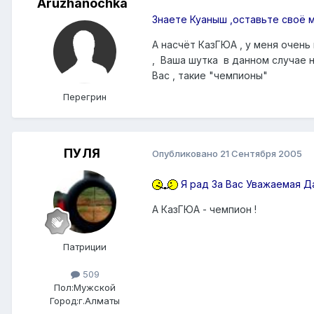
Aruzhanochka
Знаете Куаныш ,оставьте своё м
А насчёт КазГЮА , у меня очень
, Ваша шутка в данном случае н
Вас , такие "чемпионы"
Перегрин
ПУЛЯ
Опубликовано
21 Сентября 2005
Я рад За Вас Уважаемая Да
А КазГЮА - чемпион !
Патриции
509
Пол:
Мужской
Город:
г.Алматы