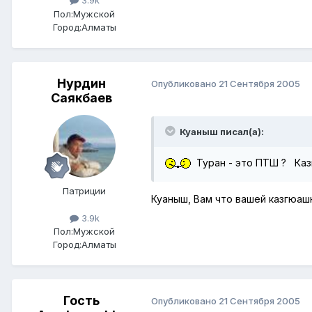
3.9k
Пол:
Мужской
Город:
Алматы
Нурдин
Опубликовано
21 Сентября 2005
Саякбаев
Куаныш писал(а):
Туран - это ПТШ ? Казг
Патриции
Куаныш, Вам что вашей казгюаш
3.9k
Пол:
Мужской
Город:
Алматы
Гость
Опубликовано
21 Сентября 2005