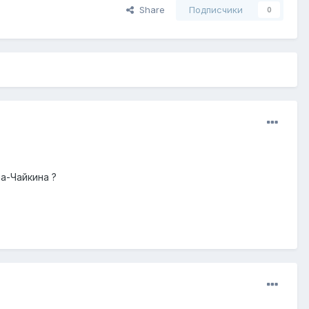
Share
Подписчики
0
а-Чайкина ?