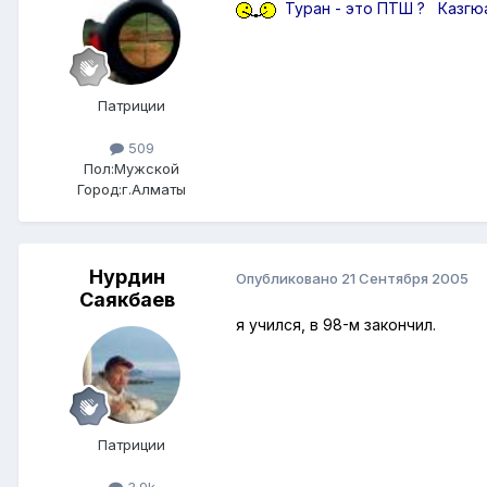
Туран - это ПТШ ? Казгюа
Патриции
509
Пол:
Мужской
Город:
г.Алматы
Нурдин
Опубликовано
21 Сентября 2005
Саякбаев
я учился, в 98-м закончил.
Патриции