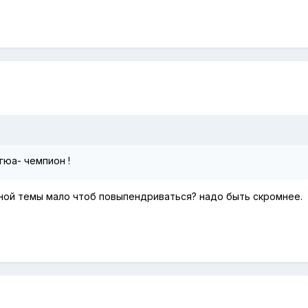
юа- чемпион !
ной темы мало чтоб повыпендриваться? надо быть скромнее.