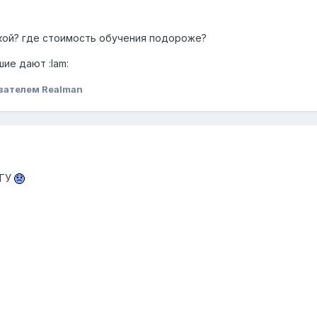
кой? где стоимость обучения подороже?
ие дают :lam:
вателем Realman
зГУ