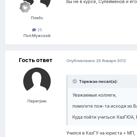
Вы не в курсе, Сулейменов и е
Плебс
25
Пол:
Мужской
Гость ответ
Опубликовано
26 Января 2012
Торежан писал(а):
Уважаемые коллеги,
Перегрин
помогите пож-та исходя из 
Куда пойти учиться: КазГЮА, 
Учился в КазГУ на юриста + МП,