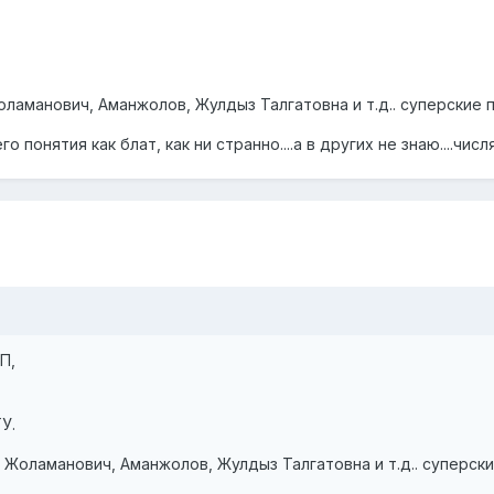
Жоламанович, Аманжолов, Жулдыз Талгатовна и т.д.. суперские 
о понятия как блат, как ни странно....а в других не знаю....чис
П,
У.
и Жоламанович, Аманжолов, Жулдыз Талгатовна и т.д.. суперск