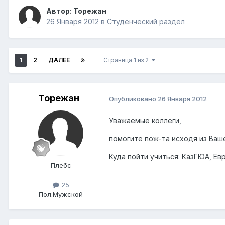
Автор:
Торежан
26 Января 2012
в
Студенческий раздел
1
2
ДАЛЕЕ
Страница 1 из 2
Торежан
Опубликовано
26 Января 2012
Уважаемые коллеги,
помогите пож-та исходя из Ваш
Куда пойти учиться: КазГЮА, Евр
Плебс
25
Пол:
Мужской