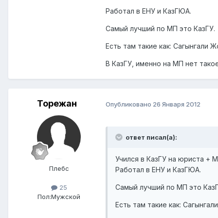
Работал в ЕНУ и КазГЮА.
Самый лучший по МП это КазГУ.
Есть там такие как: Сагынгали 
В КазГУ, именно на МП нет такоег
Торежан
Опубликовано
26 Января 2012
ответ писал(а):
Учился в КазГУ на юриста + М
Плебс
Работал в ЕНУ и КазГЮА.
Самый лучший по МП это КазГ
25
Пол:
Мужской
Есть там такие как: Сагынгал