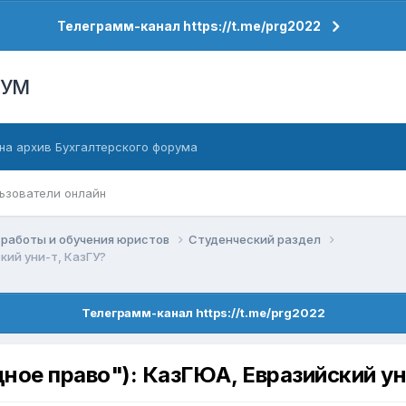
Телеграмм-канал https://t.me/prg2022
РУМ
на архив Бухгалтерского форума
ьзователи онлайн
работы и обучения юристов
Студенческий раздел
кий уни-т, КазГУ?
Телеграмм-канал https://t.me/prg2022
ное право"): КазГЮА, Евразийский ун