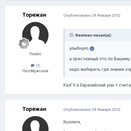
Торежан
Опубликовано
26 Января 2012
Realman писал(а):
улыбнуло
Плебс
а престижный это по Вашему
25
надо выбирать где знания х
Пол:
Мужской
КазГУ и Евразийский уни-т счит
Торежан
Опубликовано
26 Января 2012
Коллеги,