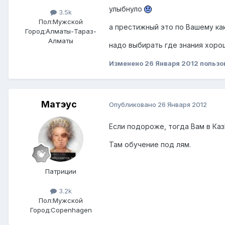
улыбнуло
3.5k
Пол:
Мужской
а престижный это по Вашему ка
Город:
Алматы-Тараз-
Алматы
надо выбирать где знания хорош
Изменено
26 Января 2012
пользо
Матэус
Опубликовано
26 Января 2012
Если подороже, тогда Вам в Ка
Там обучение под лям.
Патриции
3.2k
Пол:
Мужской
Город:
Copenhagen