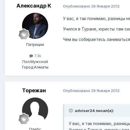
Александр К
Опубликовано
26 Января 2012
У вас, я так понимаю, разницы н
Учился в Туране, юристы там си
Чем вы собираетесь заниматьс
Патриции
7.3k
Пол:
Мужской
Город:
Алматы
Торежан
Опубликовано
26 Января 2012
adviser24 писал(а):
У вас, я так понимаю, разниц
Плебс
Учился в Туране, юристы там