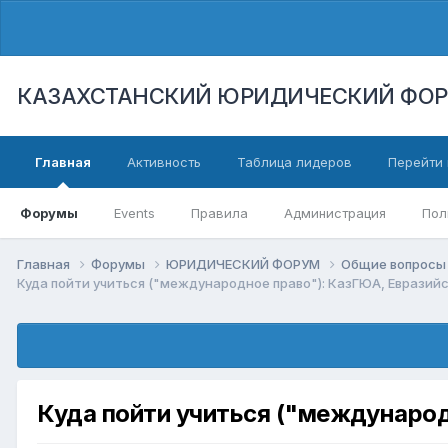
КАЗАХСТАНСКИЙ ЮРИДИЧЕСКИЙ ФО
Главная
Активность
Таблица лидеров
Перейти 
Форумы
Events
Правила
Администрация
Пол
Главная
Форумы
ЮРИДИЧЕСКИЙ ФОРУМ
Общие вопросы 
Куда пойти учиться ("международное право"): КазГЮА, Евразийс
Куда пойти учиться ("международ