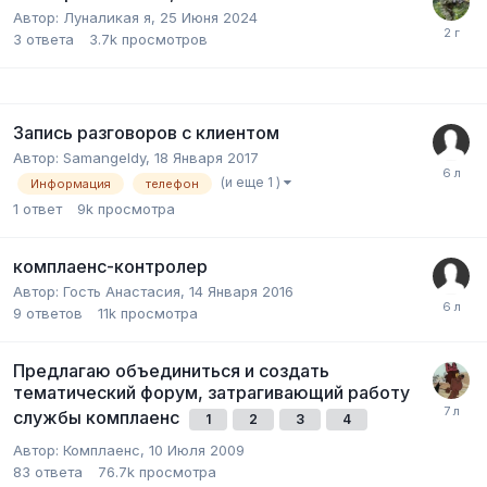
Автор:
Луналикая я
,
25 Июня 2024
3
ответа
3.7k
просмотров
Запись разговоров с клиентом
Автор:
Samangeldy
,
18 Января 2017
(и еще 1 )
Информация
телефон
1
ответ
9k
просмотра
комплаенс-контролер
Автор:
Гость Анастасия
,
14 Января 2016
9
ответов
11k
просмотра
Предлагаю объединиться и создать
тематический форум, затрагивающий работу
службы комплаенс
1
2
3
4
Автор:
Комплаенс
,
10 Июля 2009
83
ответа
76.7k
просмотра