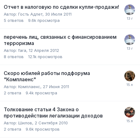
Отчет в налоговую по сделки купли-продажи!
Автор:
Гость Адлет
,
30 Июля 2011
5
ответов
9.6k
просмотра
перечень лиц, связанных с финансированием
терроризма
Автор:
fara
,
12 Апреля 2012
8
ответов
12.1k
просмотров
Скоро юбилей работы подфорума
"Комплаенс"
Автор:
Комплаенс
,
27 Июня 2011
2
ответа
9.4k
просмотра
Толкование статьи 4 Закона о
противодействии легализации доходов
Автор:
Шилов
,
2 Сентября 2010
2
ответа
9.6k
просмотров