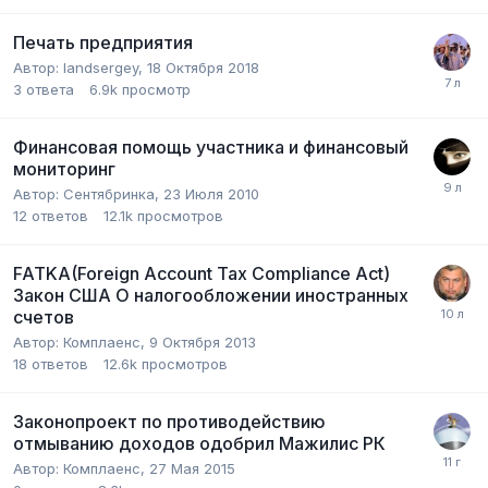
Печать предприятия
Автор:
landsergey
,
18 Октября 2018
3
ответа
6.9k
просмотр
Финансовая помощь участника и финансовый
мониторинг
Автор:
Сентябринка
,
23 Июля 2010
12
ответов
12.1k
просмотров
FATKA(Foreign Account Tax Compliance Act)
Закон США О налогообложении иностранных
счетов
Автор:
Комплаенс
,
9 Октября 2013
18
ответов
12.6k
просмотров
Законопроект по противодействию
отмыванию доходов одобрил Мажилис РК
Автор:
Комплаенс
,
27 Мая 2015